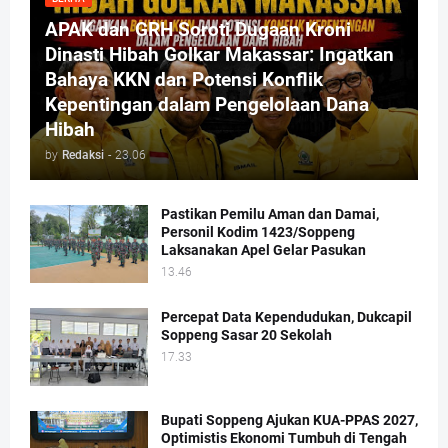
APAK dan GRH Soroti Dugaan Kroni
Dinasti Hibah Golkar Makassar: Ingatkan
Bahaya KKN dan Potensi Konflik
Kepentingan dalam Pengelolaan Dana
Hibah
by
Redaksi
-
23.06
Pastikan Pemilu Aman dan Damai,
Personil Kodim 1423/Soppeng
Laksanakan Apel Gelar Pasukan
13.46
Percepat Data Kependudukan, Dukcapil
Soppeng Sasar 20 Sekolah
17.33
Bupati Soppeng Ajukan KUA-PPAS 2027,
Optimistis Ekonomi Tumbuh di Tengah