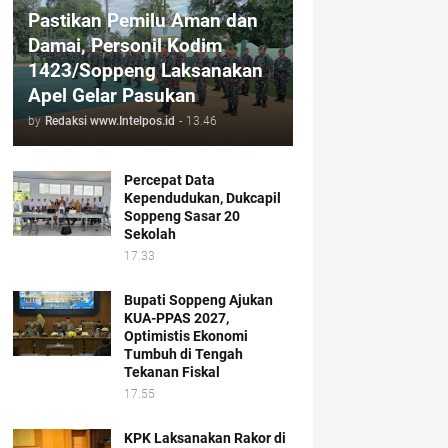
Pastikan Pemilu Aman dan
Damai, Personil Kodim
1423/Soppeng Laksanakan
Apel Gelar Pasukan
by
Redaksi www.Intelpos.id
-
13.46
Percepat Data
Kependudukan, Dukcapil
Soppeng Sasar 20
Sekolah
17.33
Bupati Soppeng Ajukan
KUA-PPAS 2027,
Optimistis Ekonomi
Tumbuh di Tengah
Tekanan Fiskal
17.55
KPK Laksanakan Rakor di