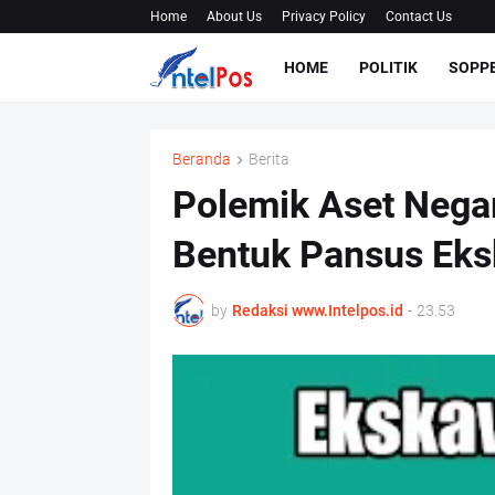
Home
About Us
Privacy Policy
Contact Us
HOME
POLITIK
SOPP
Beranda
Berita
Polemik Aset Nega
Bentuk Pansus Eks
by
Redaksi www.Intelpos.id
-
23.53