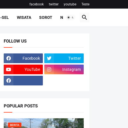
facebook
twitter
youtube
Teste
-SEL
WISATA
SOROT
NASIONAL
FOLLOW US
Facebook
Twitter
YouTube
Instagram
POPULAR POSTS
BERITA