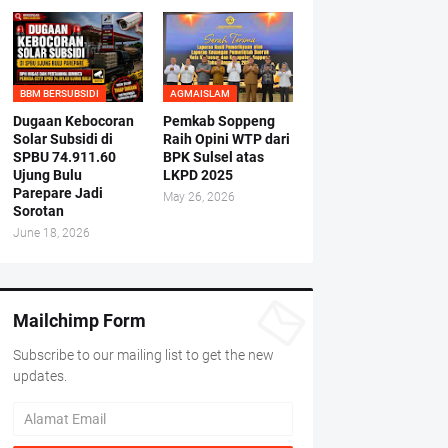
BBM BERSUBSIDI
AGMAISLAM
Dugaan Kebocoran
Pemkab Soppeng
Solar Subsidi di
Raih Opini WTP dari
SPBU 74.911.60
BPK Sulsel atas
Ujung Bulu
LKPD 2025
Parepare Jadi
May 26, 2026
Sorotan
June 18, 2026
Mailchimp Form
Subscribe to our mailing list to get the new
updates.