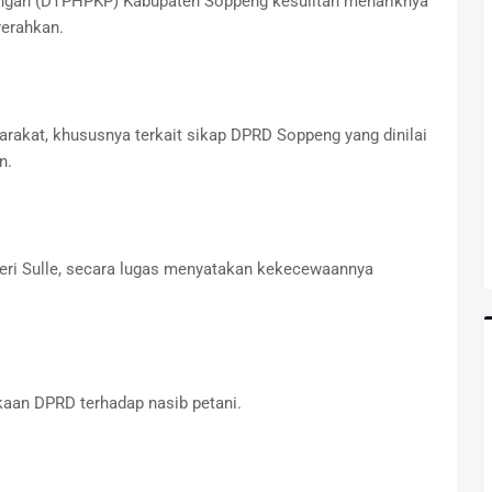
angan (DTPHPKP) Kabupaten Soppeng kesulitan menariknya
erahkan.
arakat, khususnya terkait sikap DPRD Soppeng yang dinilai
n.
eri Sulle, secara lugas menyatakan kekecewaannya
kaan DPRD terhadap nasib petani.