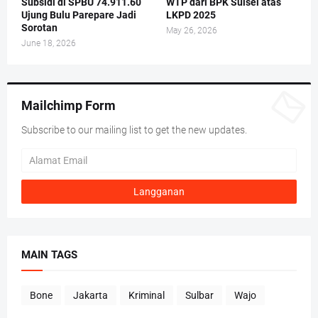
Subsidi di SPBU 74.911.60
WTP dari BPK Sulsel atas
Ujung Bulu Parepare Jadi
LKPD 2025
Sorotan
May 26, 2026
June 18, 2026
Mailchimp Form
Subscribe to our mailing list to get the new updates.
MAIN TAGS
Bone
Jakarta
Kriminal
Sulbar
Wajo