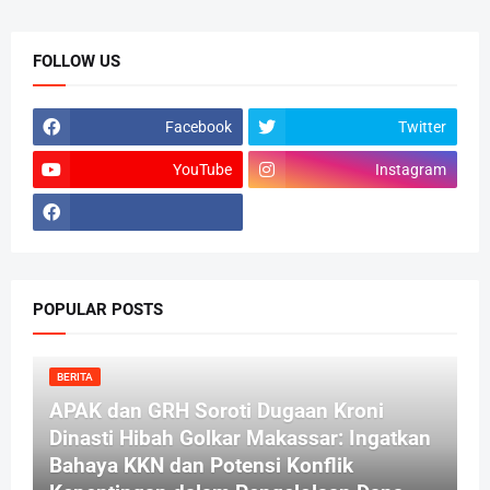
FOLLOW US
Facebook
Twitter
YouTube
Instagram
POPULAR POSTS
BERITA
APAK dan GRH Soroti Dugaan Kroni
Dinasti Hibah Golkar Makassar: Ingatkan
Bahaya KKN dan Potensi Konflik