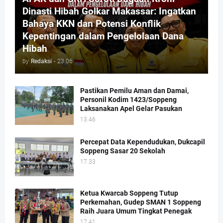
Dinasti Hibah Golkar Makassar: Ingatkan
Bahaya KKN dan Potensi Konflik
Kepentingan dalam Pengelolaan Dana
Hibah
by
Redaksi
-
23.06
Pastikan Pemilu Aman dan Damai,
Personil Kodim 1423/Soppeng
Laksanakan Apel Gelar Pasukan
13.46
Percepat Data Kependudukan, Dukcapil
Soppeng Sasar 20 Sekolah
17.33
Ketua Kwarcab Soppeng Tutup
Perkemahan, Gudep SMAN 1 Soppeng
Raih Juara Umum Tingkat Penegak
17.41