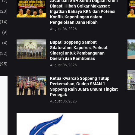
(7)
APAK dan GRH Soroti Dugaan Kroni
Dinasti Hibah Golkar Makassar:
(20)
Ingatkan Bahaya KKN dan Potensi
Konflik Kepentingan dalam
(14)
Pengelolaan Dana Hibah
August 06, 2026
(9)
Bupati Soppeng Sambut
(4)
Silaturahmi Kapolres, Perkuat
Sinergi untuk Pembangunan
(32)
Daerah dan Kamtibmas
(95)
August 06, 2026
Ketua Kwarcab Soppeng Tutup
Perkemahan, Gudep SMAN 1
Soppeng Raih Juara Umum Tingkat
Penegak
August 05, 2026