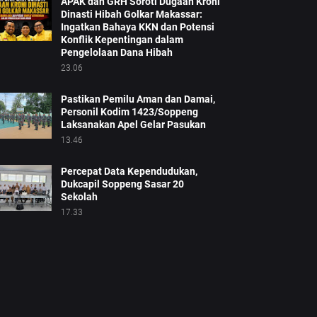
APAK dan GRH Soroti Dugaan Kroni
Dinasti Hibah Golkar Makassar:
Ingatkan Bahaya KKN dan Potensi
Konflik Kepentingan dalam
Pengelolaan Dana Hibah
23.06
Pastikan Pemilu Aman dan Damai,
Personil Kodim 1423/Soppeng
Laksanakan Apel Gelar Pasukan
13.46
Percepat Data Kependudukan,
Dukcapil Soppeng Sasar 20
Sekolah
17.33