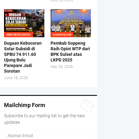
July 20, 2026
BBM BERSUBSIDI
AGMAISLAM
Dugaan Kebocoran
Pemkab Soppeng
Solar Subsidi di
Raih Opini WTP dari
SPBU 74.911.60
BPK Sulsel atas
Ujung Bulu
LKPD 2025
Parepare Jadi
May 26, 2026
Sorotan
June 18, 2026
Mailchimp Form
Subscribe to our mailing list to get the new
updates.