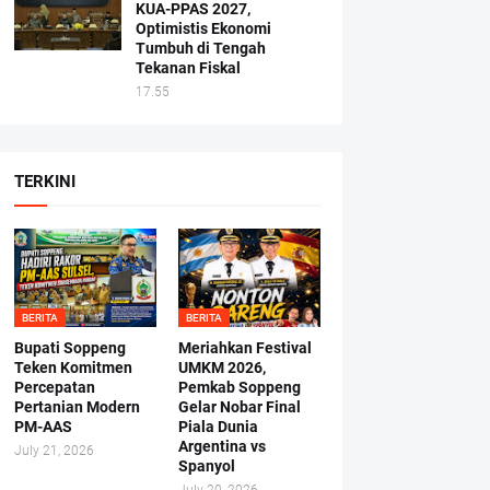
KUA-PPAS 2027,
Optimistis Ekonomi
Tumbuh di Tengah
Tekanan Fiskal
17.55
TERKINI
BERITA
BERITA
Bupati Soppeng
Meriahkan Festival
Teken Komitmen
UMKM 2026,
Percepatan
Pemkab Soppeng
Pertanian Modern
Gelar Nobar Final
PM-AAS
Piala Dunia
Argentina vs
July 21, 2026
Spanyol