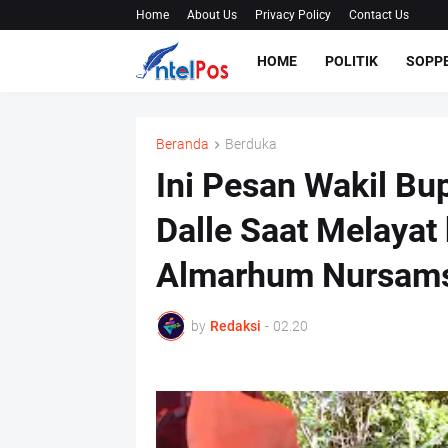
Home
About Us
Privacy Policy
Contact Us
HOME
POLITIK
SOPP
Beranda
Berduka
Ini Pesan Wakil Bup
Dalle Saat Melaya
Almarhum Nursam
by
Redaksi
-
02.20