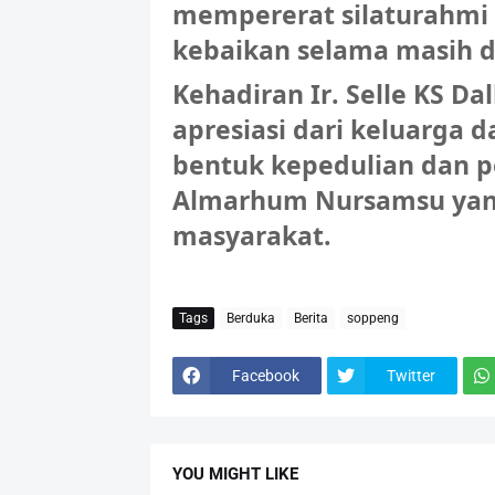
mempererat silaturahm
kebaikan selama masih d
Kehadiran Ir. Selle KS D
apresiasi dari keluarga 
bentuk kepedulian dan 
Almarhum Nursamsu yang 
masyarakat.
Tags
Berduka
Berita
soppeng
Facebook
Twitter
YOU MIGHT LIKE