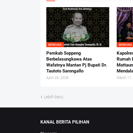
BERDUKA
BERDUKA
Pemkab Soppeng
Kapolre
Berbelasungkawa Atas
Rumah 
Wafatnya Mantan Pj Bupati Dr.
Mattaun
Tautoto Sarongallo
Mendala
April 26, 2026
March 11,
Lebih baru
KANAL BERITA PILIHAN