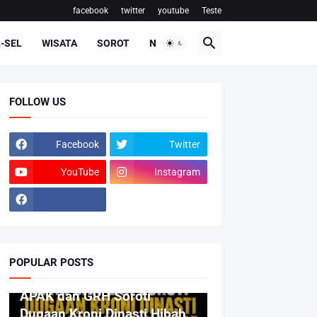
facebook
twitter
youtube
Teste
-SEL
WISATA
SOROT
NASIONAL
FOLLOW US
Facebook
Twitter
YouTube
Instagram
POPULAR POSTS
BERITA
APAK dan GRH Soroti
Dugaan Kroni Dinasti Hibah