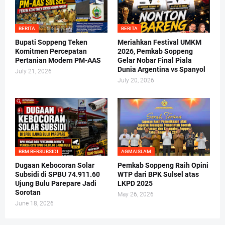
BERITA
BERITA
Bupati Soppeng Teken
Meriahkan Festival UMKM
Komitmen Percepatan
2026, Pemkab Soppeng
Pertanian Modern PM-AAS
Gelar Nobar Final Piala
Dunia Argentina vs Spanyol
July 21, 2026
July 20, 2026
BBM BERSUBSIDI
AGMAISLAM
Dugaan Kebocoran Solar
Pemkab Soppeng Raih Opini
Subsidi di SPBU 74.911.60
WTP dari BPK Sulsel atas
Ujung Bulu Parepare Jadi
LKPD 2025
Sorotan
May 26, 2026
June 18, 2026