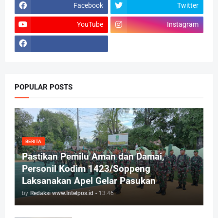
Facebook
Twitter
YouTube
Instagram
POPULAR POSTS
BERITA
Pastikan Pemilu Aman dan Damai,
Personil Kodim 1423/Soppeng
Laksanakan Apel Gelar Pasukan
by
Redaksi www.Intelpos.id
-
13.46