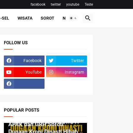
facebook
twitter
youtube
Teste
-SEL
WISATA
SOROT
NASIONAL
FOLLOW US
Facebook
Twitter
YouTube
Instagram
POPULAR POSTS
BERITA
APAK dan GRH Soroti
Dugaan Kroni Dinasti Hibah