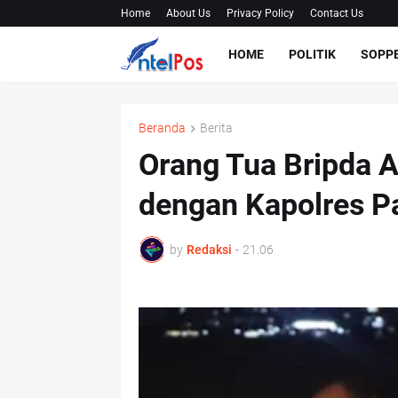
Home
About Us
Privacy Policy
Contact Us
HOME
POLITIK
SOPP
Beranda
Berita
Orang Tua Bripda A
dengan Kapolres P
by
Redaksi
-
21.06