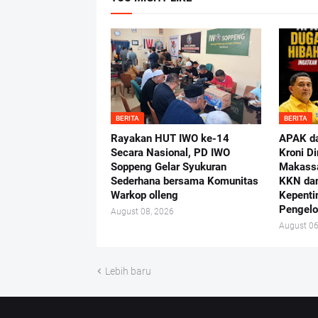
BERITA
BERITA
Rayakan HUT IWO ke-14
APAK da
Secara Nasional, PD IWO
Kroni Di
Soppeng Gelar Syukuran
Makassa
Sederhana bersama Komunitas
KKN dan
Warkop olleng
Kepenti
Pengelo
August 08, 2026
August 06
Lebih baru