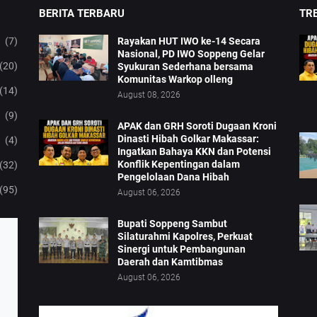
BERITA TERBARU
TRE
(7)
Rayakan HUT IWO ke-14 Secara
Nasional, PD IWO Soppeng Gelar
(20)
Syukuran Sederhana bersama
Komunitas Warkop olleng
(14)
August 08, 2026
(9)
APAK dan GRH Soroti Dugaan Kroni
Dinasti Hibah Golkar Makassar:
(4)
Ingatkan Bahaya KKN dan Potensi
Konflik Kepentingan dalam
(32)
Pengelolaan Dana Hibah
(95)
August 06, 2026
Bupati Soppeng Sambut
Silaturahmi Kapolres, Perkuat
Sinergi untuk Pembangunan
Daerah dan Kamtibmas
August 06, 2026