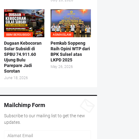
July 20, 2026
BBM BERSUBSIDI
AGMAISLAM
Dugaan Kebocoran
Pemkab Soppeng
Solar Subsidi di
Raih Opini WTP dari
SPBU 74.911.60
BPK Sulsel atas
Ujung Bulu
LKPD 2025
Parepare Jadi
May 26, 2026
Sorotan
June 18, 2026
Mailchimp Form
Subscribe to our mailing list to get the new
updates.