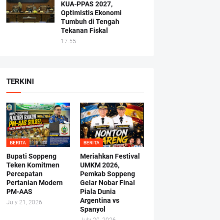
KUA-PPAS 2027,
Optimistis Ekonomi
Tumbuh di Tengah
Tekanan Fiskal
17.55
TERKINI
BERITA
BERITA
Bupati Soppeng
Meriahkan Festival
Teken Komitmen
UMKM 2026,
Percepatan
Pemkab Soppeng
Pertanian Modern
Gelar Nobar Final
PM-AAS
Piala Dunia
Argentina vs
July 21, 2026
Spanyol