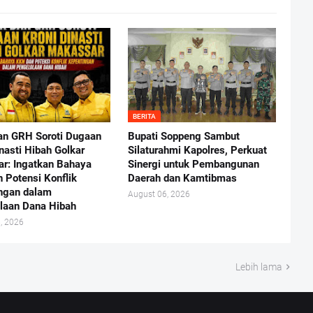
BERITA
n GRH Soroti Dugaan
Bupati Soppeng Sambut
nasti Hibah Golkar
Silaturahmi Kapolres, Perkuat
r: Ingatkan Bahaya
Sinergi untuk Pembangunan
 Potensi Konflik
Daerah dan Kamtibmas
ngan dalam
August 06, 2026
laan Dana Hibah
, 2026
Lebih lama