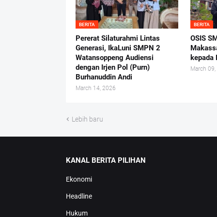
BERITA
BERITA
Pererat Silaturahmi Lintas
OSIS SM
Generasi, IkaLuni SMPN 2
Makassa
Watansoppeng Audiensi
kepada 
dengan Irjen Pol (Purn)
March 09,
Burhanuddin Andi
March 14, 2026
Lebih baru
KANAL BERITA PILIHAN
Ekonomi
Headline
Hukum