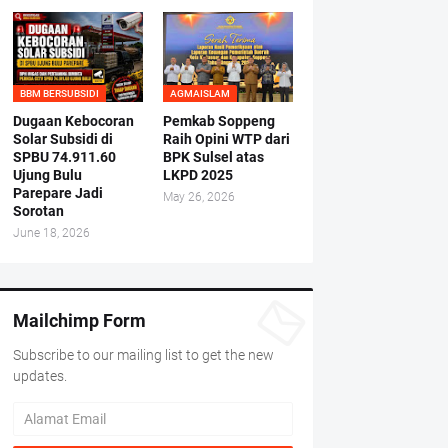
BBM BERSUBSIDI
AGMAISLAM
Dugaan Kebocoran
Pemkab Soppeng
Solar Subsidi di
Raih Opini WTP dari
SPBU 74.911.60
BPK Sulsel atas
Ujung Bulu
LKPD 2025
Parepare Jadi
May 26, 2026
Sorotan
June 18, 2026
Mailchimp Form
Subscribe to our mailing list to get the new
updates.