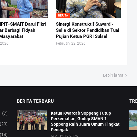
BERITA
PIT–SMAIT Darul Fikri
Sinergi Konstruktif Suwardi-
r Berbagi Fidyah
Selle di Sektor Pendidikan Tuai
Masyarakat
Pujian Ketua PGRI Sulsel
 2026
February 22, 2026
Lebih lama
BERITA TERBARU
TRE
(7)
Ketua Kwarcab Soppeng Tutup
Perkemahan, Gudep SMAN 1
(20)
Soppeng Raih Juara Umum Tingkat
Penegak
(14)
August 05, 2026