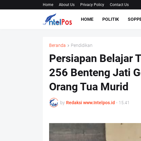
Home
About Us
Privacy Policy
Contact Us
HOME
POLITIK
SOPP
Beranda
Pendidikan
Persiapan Belajar
256 Benteng Jati G
Orang Tua Murid
by
Redaksi www.Intelpos.id
-
15.41