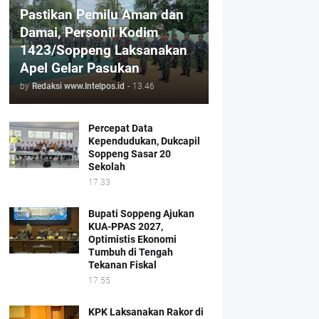
Pastikan Pemilu Aman dan
Damai, Personil Kodim
1423/Soppeng Laksanakan
Apel Gelar Pasukan
by
Redaksi www.Intelpos.id
-
13.46
Percepat Data
Kependudukan, Dukcapil
Soppeng Sasar 20
Sekolah
17.33
Bupati Soppeng Ajukan
KUA-PPAS 2027,
Optimistis Ekonomi
Tumbuh di Tengah
Tekanan Fiskal
17.55
KPK Laksanakan Rakor di