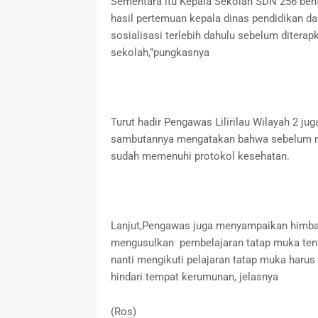
Sementara itu Kepala Sekolah SDN 256 bent
hasil pertemuan kepala dinas pendidikan 
sosialisasi terlebih dahulu sebelum ditera
sekolah,”pungkasnya
Turut hadir Pengawas Lilirilau Wilayah 2 j
sambutannya mengatakan bahwa sebelum mel
sudah memenuhi protokol kesehatan.
Lanjut,Pengawas juga menyampaikan himba
mengusulkan pembelajaran tatap muka tent
nanti mengikuti pelajaran tatap muka harus 
hindari tempat kerumunan, jelasnya
(Ros)