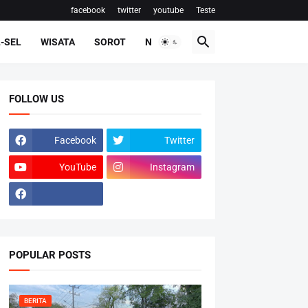
facebook
twitter
youtube
Teste
-SEL
WISATA
SOROT
NASIONAL
FOLLOW US
Facebook
Twitter
YouTube
Instagram
POPULAR POSTS
BERITA