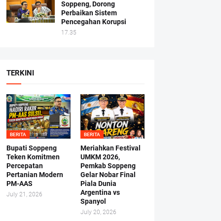
Soppeng, Dorong
Perbaikan Sistem
Pencegahan Korupsi
17.35
TERKINI
BERITA
BERITA
Bupati Soppeng
Meriahkan Festival
Teken Komitmen
UMKM 2026,
Percepatan
Pemkab Soppeng
Pertanian Modern
Gelar Nobar Final
PM-AAS
Piala Dunia
Argentina vs
July 21, 2026
Spanyol
July 20, 2026