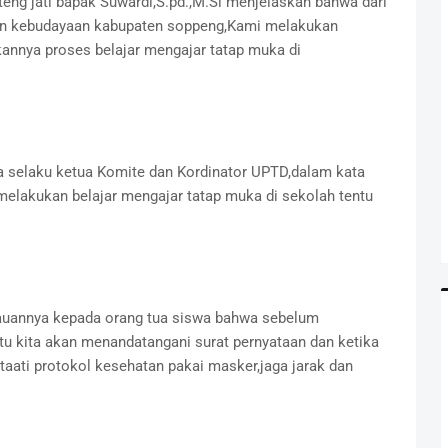
eng jati bapak Suwardi,S.pd.,M.Si menjelaskan bahwa dari
dan kebudayaan kabupaten soppeng,Kami melakukan
pkannya proses belajar mengajar tatap muka di
uga selaku ketua Komite dan Kordinator UPTD,dalam kata
akukan belajar mengajar tatap muka di sekolah tentu
uannya kepada orang tua siswa bahwa sebelum
u kita akan menandatangani surat pernyataan dan ketika
taati protokol kesehatan pakai masker,jaga jarak dan