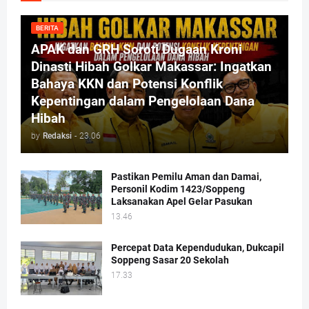
BERITA
APAK dan GRH Soroti Dugaan Kroni
Dinasti Hibah Golkar Makassar: Ingatkan
Bahaya KKN dan Potensi Konflik
Kepentingan dalam Pengelolaan Dana
Hibah
by
Redaksi
-
23.06
Pastikan Pemilu Aman dan Damai,
Personil Kodim 1423/Soppeng
Laksanakan Apel Gelar Pasukan
13.46
Percepat Data Kependudukan, Dukcapil
Soppeng Sasar 20 Sekolah
17.33