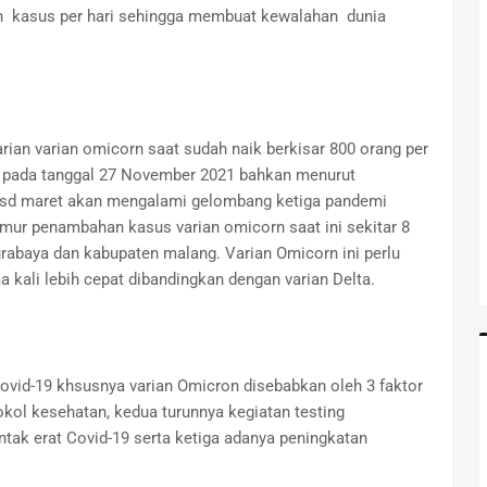
an kasus per hari sehingga membuat kewalahan dunia
ian varian omicorn saat sudah naik berkisar 800 orang per
a pada tanggal 27 November 2021 bahkan menurut
ri sd maret akan mengalami gelombang ketiga pandemi
imur penambahan kasus varian omicorn saat ini sekitar 8
urabaya dan kabupaten malang. Varian Omicorn ini perlu
a kali lebih cepat dibandingkan dengan varian Delta.
vid-19 khsusnya varian Omicron disebabkan oleh 3 faktor
kol kesehatan, kedua turunnya kegiatan testing
ntak erat Covid-19 serta ketiga adanya peningkatan