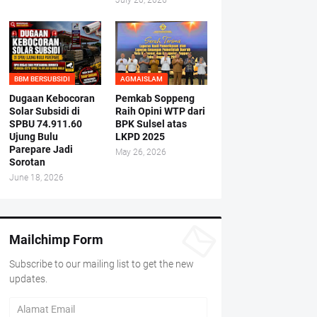
July 20, 2026
BBM BERSUBSIDI
AGMAISLAM
Dugaan Kebocoran
Pemkab Soppeng
Solar Subsidi di
Raih Opini WTP dari
SPBU 74.911.60
BPK Sulsel atas
Ujung Bulu
LKPD 2025
Parepare Jadi
May 26, 2026
Sorotan
June 18, 2026
Mailchimp Form
Subscribe to our mailing list to get the new
updates.