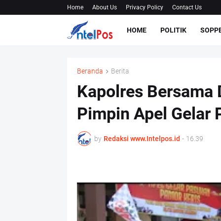
Home
About Us
Privacy Policy
Contact Us
HOME
POLITIK
SOPP
Beranda
Berita
Kapolres Bersama 
Pimpin Apel Gelar
by
Redaksi www.Intelpos.id
-
16.39