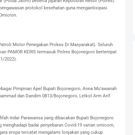
 (Polda Jatim) beserta jajaran Kepolisian Resor (Polres)
 pengawasan protokol kesehatan guna mengantisipasi
 Omicron.
atroli Motor Penegakan Prokes Di Masyarakat). Seluruh
ukan PAMOR KERIS termasuk Polres Bojonegoro bertempat
1/2022).
bagai Pimpinan Apel Bupati Bojonegoro, Anna Mu’awanah
hammad dan Dandim 0813/Bojonegoro, Letkol Arm Arif
ifah Indar Parawansa yang dibacakan Bupati Bojonegoro
 menghadapi badai penyebaran Covid-19 varian omicorn,
gara eropa tercatat mengalami lonjakan yang cukup