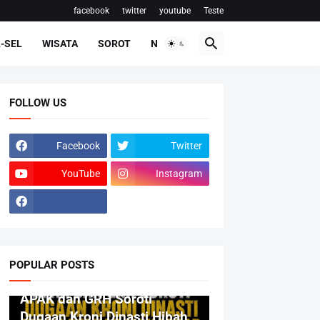
facebook
twitter
youtube
Teste
-SEL
WISATA
SOROT
NASIONAL
FOLLOW US
Facebook
Twitter
YouTube
Instagram
POPULAR POSTS
BERITA
APAK dan GRH Soroti
Dugaan Kroni Dinasti Hibah