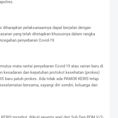
polres.
iharapkan pelaksanaannya dapat berjalan dengan
sasaran yang telah ditetapkan khususnya dalam rangka
encegahan penyebaran Covid-19.
tus mata rantai penyebaran Covid-19 atau varian baru di
kan kesadaran dan kepatuhan protokol kesehatan (prokes)
S baru patuh prokes. Ada tidak ada PAMOR KERIS tetap
eselamatan bersama, sayangi diri sendiri, keluarga dan
ERIS tersebut, diikuti peserta apel dari Sub Den POM V/2-