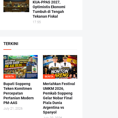
KUA-PPAS 2027,
Optimistis Ekonomi
Tumbuh di Tengah
Tekanan Fiskal
17.55
TERKINI
BERITA
BERITA
Bupati Soppeng
Meriahkan Festival
Teken Komitmen
UMKM 2026,
Percepatan
Pemkab Soppeng
Pertanian Modern
Gelar Nobar Final
PM-AAS
Piala Dunia
Argentina vs
July 21, 2026
Spanyol