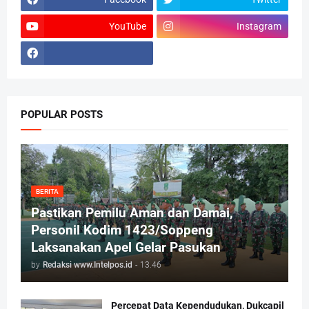
YouTube
Instagram
POPULAR POSTS
BERITA
Pastikan Pemilu Aman dan Damai,
Personil Kodim 1423/Soppeng
Laksanakan Apel Gelar Pasukan
by
Redaksi www.Intelpos.id
-
13.46
Percepat Data Kependudukan, Dukcapil