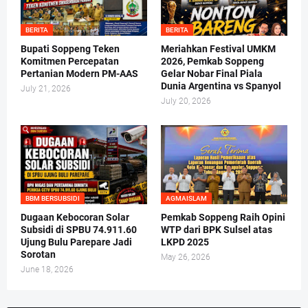
BERITA
BERITA
Bupati Soppeng Teken
Meriahkan Festival UMKM
Komitmen Percepatan
2026, Pemkab Soppeng
Pertanian Modern PM-AAS
Gelar Nobar Final Piala
Dunia Argentina vs Spanyol
July 21, 2026
July 20, 2026
BBM BERSUBSIDI
AGMAISLAM
Dugaan Kebocoran Solar
Pemkab Soppeng Raih Opini
Subsidi di SPBU 74.911.60
WTP dari BPK Sulsel atas
Ujung Bulu Parepare Jadi
LKPD 2025
Sorotan
May 26, 2026
June 18, 2026