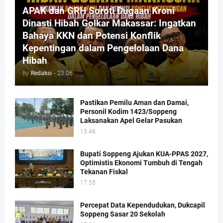
APAK dan GRH Soroti Dugaan Kroni
Dinasti Hibah Golkar Makassar: Ingatkan
Bahaya KKN dan Potensi Konflik
Kepentingan dalam Pengelolaan Dana
Hibah
by
Redaksi
-
23.06
Pastikan Pemilu Aman dan Damai,
Personil Kodim 1423/Soppeng
Laksanakan Apel Gelar Pasukan
13.46
Bupati Soppeng Ajukan KUA-PPAS 2027,
Optimistis Ekonomi Tumbuh di Tengah
Tekanan Fiskal
17.55
Percepat Data Kependudukan, Dukcapil
Soppeng Sasar 20 Sekolah