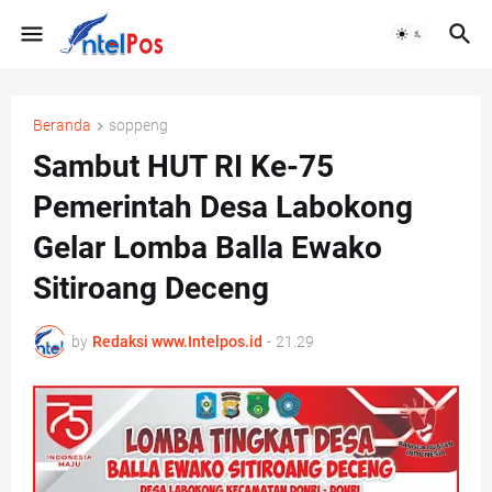
Beranda
soppeng
Sambut HUT RI Ke-75
Pemerintah Desa Labokong
Gelar Lomba Balla Ewako
Sitiroang Deceng
by
Redaksi www.Intelpos.id
-
21.29