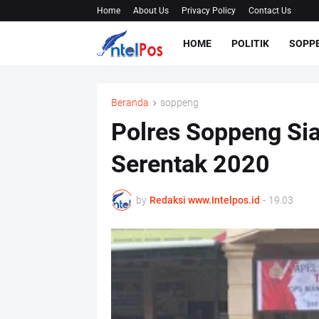
Home
About Us
Privacy Policy
Contact Us
HOME
POLITIK
SOPP
Beranda
soppeng
Polres Soppeng Si
Serentak 2020
by
Redaksi www.Intelpos.id
-
19.03