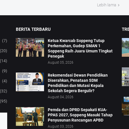
Lebih lama
BERITA TERBARU
TRE
(7)
Ketua Kwarcab Soppeng Tutup
Perkemahan, Gudep SMAN 1
(20)
Soppeng Raih Juara Umum Tingkat
Penegak
(14)
August 05, 2026
(9)
Rekomendasi Dewan Pendidikan
Diserahkan, Penataan SDM
(4)
Pendidikan dan Mutasi Kepala
Sekolah Segera Bergulir?
(32)
August 04, 2026
(95)
Pemda dan DPRD Sepakati KUA-
PPAS 2027, Soppeng Masuki Tahap
Penyusunan Rancangan APBD
August 03, 2026