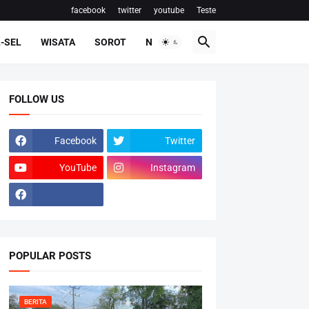
facebook
twitter
youtube
Teste
-SEL
WISATA
SOROT
NASIONAL
FOLLOW US
Facebook
Twitter
YouTube
Instagram
POPULAR POSTS
BERITA