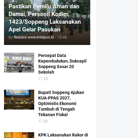
Pastikan Pemilu Aman dan
Damai, Personil Kodim
1423/Soppeng Laksanakan
Apel Gelar Pasukan
by
Redaksi www.Intelpos.id
-
13.46
Percepat Data
Kependudukan, Dukcapil
Soppeng Sasar 20
Sekolah
17.33
Bupati Soppeng Ajukan
KUA-PPAS 2027,
Optimistis Ekonomi
Tumbuh di Tengah
Tekanan Fiskal
17.55
KPK Laksanakan Rakor di