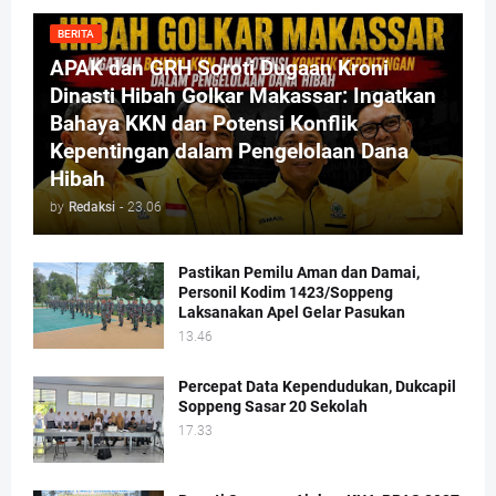
BERITA
APAK dan GRH Soroti Dugaan Kroni
Dinasti Hibah Golkar Makassar: Ingatkan
Bahaya KKN dan Potensi Konflik
Kepentingan dalam Pengelolaan Dana
Hibah
by
Redaksi
-
23.06
Pastikan Pemilu Aman dan Damai,
Personil Kodim 1423/Soppeng
Laksanakan Apel Gelar Pasukan
13.46
Percepat Data Kependudukan, Dukcapil
Soppeng Sasar 20 Sekolah
17.33