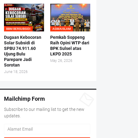
BBM BERSUBSIDI
AGMAISLAM
Dugaan Kebocoran
Pemkab Soppeng
Solar Subsidi di
Raih Opini WTP dari
SPBU 74.911.60
BPK Sulsel atas
Ujung Bulu
LKPD 2025
Parepare Jadi
May 26, 2026
Sorotan
June 18, 2026
Mailchimp Form
Subscribe to our mailing list to get the new
updates.