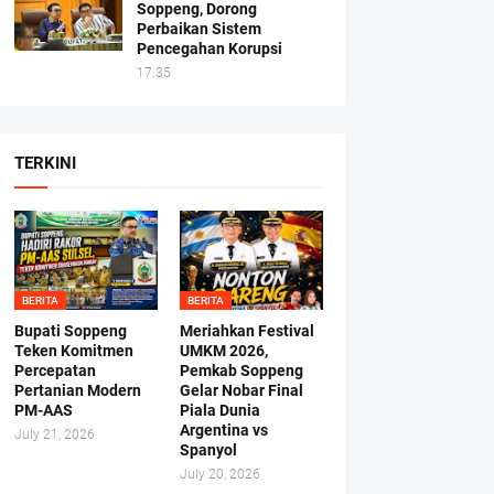
Soppeng, Dorong
Perbaikan Sistem
Pencegahan Korupsi
17.35
TERKINI
BERITA
BERITA
Bupati Soppeng
Meriahkan Festival
Teken Komitmen
UMKM 2026,
Percepatan
Pemkab Soppeng
Pertanian Modern
Gelar Nobar Final
PM-AAS
Piala Dunia
Argentina vs
July 21, 2026
Spanyol
July 20, 2026