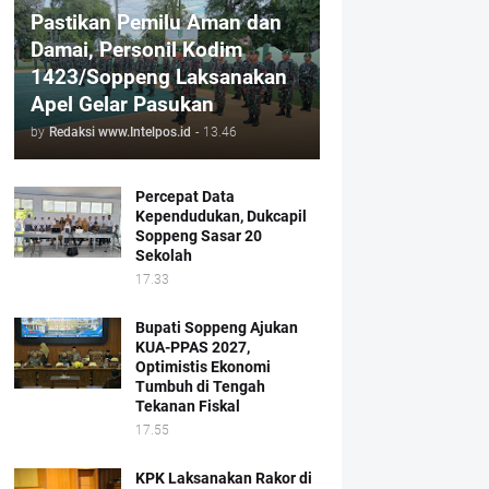
Pastikan Pemilu Aman dan
Damai, Personil Kodim
1423/Soppeng Laksanakan
Apel Gelar Pasukan
by
Redaksi www.Intelpos.id
-
13.46
Percepat Data
Kependudukan, Dukcapil
Soppeng Sasar 20
Sekolah
17.33
Bupati Soppeng Ajukan
KUA-PPAS 2027,
Optimistis Ekonomi
Tumbuh di Tengah
Tekanan Fiskal
17.55
KPK Laksanakan Rakor di