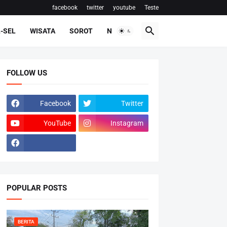
facebook
twitter
youtube
Teste
-SEL
WISATA
SOROT
NASIONAL
FOLLOW US
Facebook
Twitter
YouTube
Instagram
POPULAR POSTS
BERITA