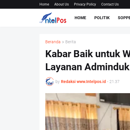
Home
About Us
Privacy Policy
Contact Us
HOME
POLITIK
SOPP
Beranda
Berita
Kabar Baik untuk 
Layanan Adminduk
by
Redaksi www.Intelpos.id
-
21.37