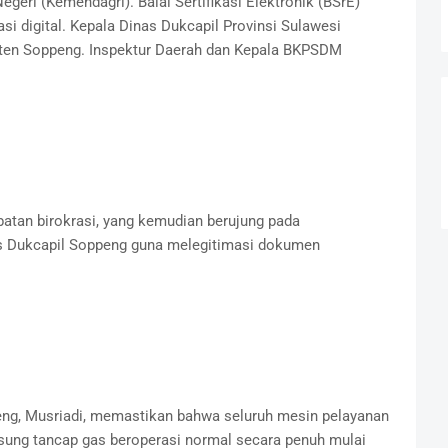
eri (Kemendagri). Balai Sertifikasi Elektronik (BSrE)
asi digital. Kepala Dinas Dukcapil Provinsi Sulawesi
paten Soppeng. Inspektur Daerah dan Kepala BKPSDM
batan birokrasi, yang kemudian berujung pada
is Dukcapil Soppeng guna melegitimasi dokumen
peng, Musriadi, memastikan bahwa seluruh mesin pelayanan
ng tancap gas beroperasi normal secara penuh mulai