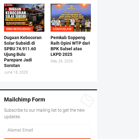
BBM BERSUBSIDI
AGMAISLAM
Dugaan Kebocoran
Pemkab Soppeng
Solar Subsidi di
Raih Opini WTP dari
SPBU 74.911.60
BPK Sulsel atas
Ujung Bulu
LKPD 2025
Parepare Jadi
May 26, 2026
Sorotan
June 18, 2026
Mailchimp Form
Subscribe to our mailing list to get the new
updates.