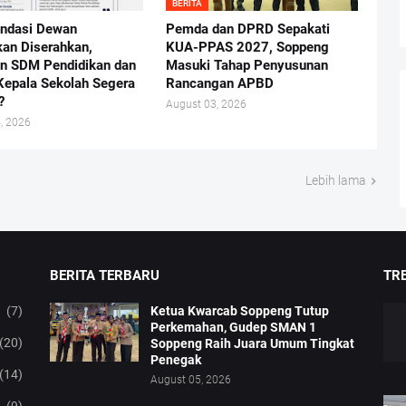
BERITA
ndasi Dewan
Pemda dan DPRD Sepakati
kan Diserahkan,
KUA-PPAS 2027, Soppeng
n SDM Pendidikan dan
Masuki Tahap Penyusunan
Kepala Sekolah Segera
Rancangan APBD
?
August 03, 2026
, 2026
Lebih lama
BERITA TERBARU
TRE
(7)
Ketua Kwarcab Soppeng Tutup
Perkemahan, Gudep SMAN 1
(20)
Soppeng Raih Juara Umum Tingkat
Penegak
(14)
August 05, 2026