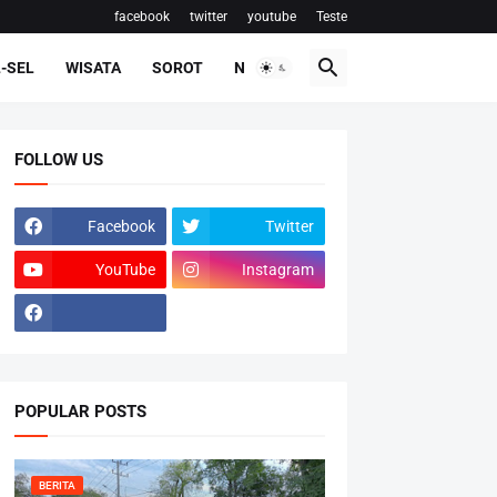
facebook
twitter
youtube
Teste
-SEL
WISATA
SOROT
NASIONAL
FOLLOW US
Facebook
Twitter
YouTube
Instagram
POPULAR POSTS
BERITA