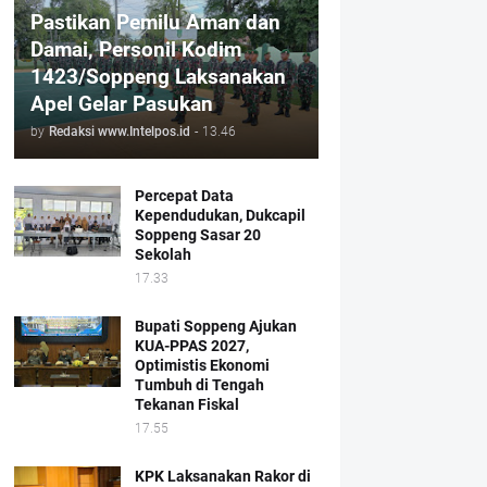
Pastikan Pemilu Aman dan
Damai, Personil Kodim
1423/Soppeng Laksanakan
Apel Gelar Pasukan
by
Redaksi www.Intelpos.id
-
13.46
Percepat Data
Kependudukan, Dukcapil
Soppeng Sasar 20
Sekolah
17.33
Bupati Soppeng Ajukan
KUA-PPAS 2027,
Optimistis Ekonomi
Tumbuh di Tengah
Tekanan Fiskal
17.55
KPK Laksanakan Rakor di