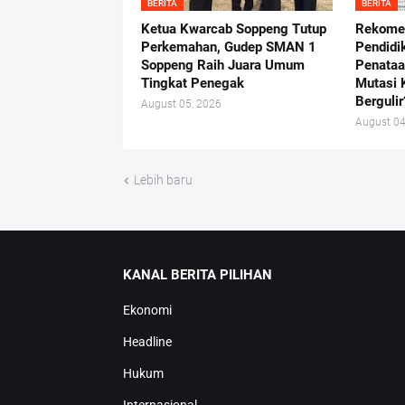
BERITA
BERITA
Ketua Kwarcab Soppeng Tutup
Rekome
Perkemahan, Gudep SMAN 1
Pendidi
Soppeng Raih Juara Umum
Penataa
Tingkat Penegak
Mutasi 
Bergulir
August 05, 2026
August 04
Lebih baru
KANAL BERITA PILIHAN
Ekonomi
Headline
Hukum