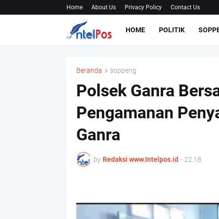
Home
About Us
Privacy Policy
Contact Us
HOME
POLITIK
SOPP
Beranda
soppeng
Polsek Ganra Bers
Pengamanan Penya
Ganra
by
Redaksi www.Intelpos.id
-
22.18