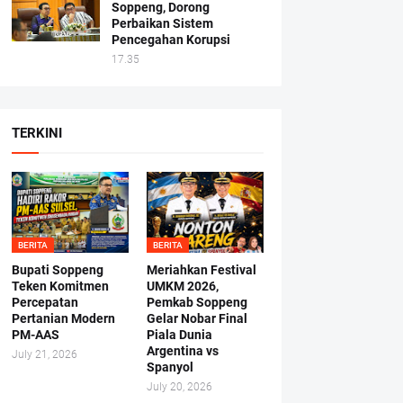
Soppeng, Dorong
Perbaikan Sistem
Pencegahan Korupsi
17.35
TERKINI
BERITA
BERITA
Bupati Soppeng
Meriahkan Festival
Teken Komitmen
UMKM 2026,
Percepatan
Pemkab Soppeng
Pertanian Modern
Gelar Nobar Final
PM-AAS
Piala Dunia
Argentina vs
July 21, 2026
Spanyol
July 20, 2026