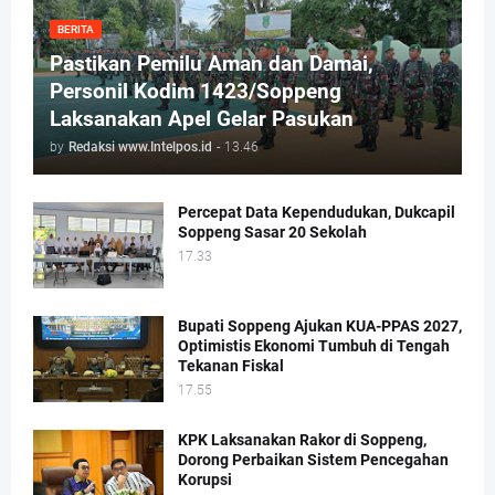
BERITA
Pastikan Pemilu Aman dan Damai,
Personil Kodim 1423/Soppeng
Laksanakan Apel Gelar Pasukan
by
Redaksi www.Intelpos.id
-
13.46
Percepat Data Kependudukan, Dukcapil
Soppeng Sasar 20 Sekolah
17.33
Bupati Soppeng Ajukan KUA-PPAS 2027,
Optimistis Ekonomi Tumbuh di Tengah
Tekanan Fiskal
17.55
KPK Laksanakan Rakor di Soppeng,
Dorong Perbaikan Sistem Pencegahan
Korupsi