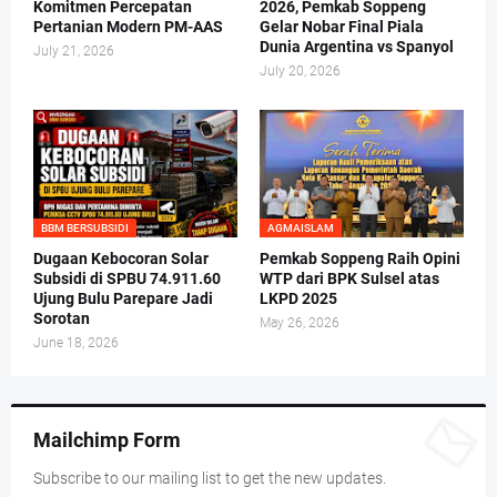
Komitmen Percepatan
2026, Pemkab Soppeng
Pertanian Modern PM-AAS
Gelar Nobar Final Piala
Dunia Argentina vs Spanyol
July 21, 2026
July 20, 2026
BBM BERSUBSIDI
AGMAISLAM
Dugaan Kebocoran Solar
Pemkab Soppeng Raih Opini
Subsidi di SPBU 74.911.60
WTP dari BPK Sulsel atas
Ujung Bulu Parepare Jadi
LKPD 2025
Sorotan
May 26, 2026
June 18, 2026
Mailchimp Form
Subscribe to our mailing list to get the new updates.