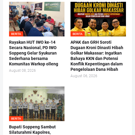
BERITA
BERITA
Rayakan HUT IWO ke-14
APAK dan GRH Soroti
Secara Nasional, PD IWO
Dugaan Kroni Dinasti Hibah
Soppeng Gelar Syukuran
Golkar Makassar: Ingatkan
Sederhana bersama
Bahaya KKN dan Potensi
Komunitas Warkop olleng
Konflik Kepentingan dalam
Pengelolaan Dana Hibah
August 08, 2026
August 06, 2026
BERITA
Bupati Soppeng Sambut
Silaturahmi Kapolres,