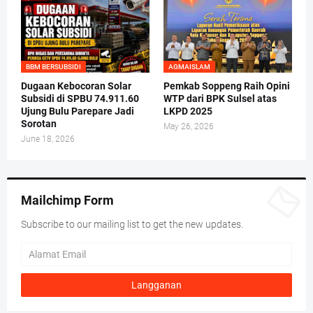
BBM BERSUBSIDI
AGMAISLAM
Dugaan Kebocoran Solar
Pemkab Soppeng Raih Opini
Subsidi di SPBU 74.911.60
WTP dari BPK Sulsel atas
Ujung Bulu Parepare Jadi
LKPD 2025
Sorotan
May 26, 2026
June 18, 2026
Mailchimp Form
Subscribe to our mailing list to get the new updates.