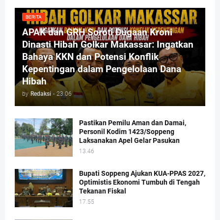
BERITA
APAK dan GRH Soroti Dugaan Kroni
Dinasti Hibah Golkar Makassar: Ingatkan
Bahaya KKN dan Potensi Konflik
Kepentingan dalam Pengelolaan Dana
Hibah
by
Redaksi
-
23.06
Pastikan Pemilu Aman dan Damai,
Personil Kodim 1423/Soppeng
Laksanakan Apel Gelar Pasukan
13.46
Bupati Soppeng Ajukan KUA-PPAS 2027,
Optimistis Ekonomi Tumbuh di Tengah
Tekanan Fiskal
17.55