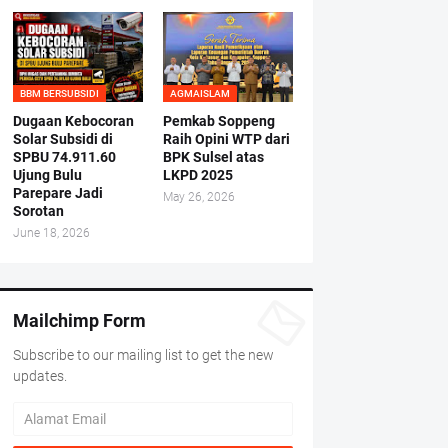
BBM BERSUBSIDI
AGMAISLAM
Dugaan Kebocoran
Pemkab Soppeng
Solar Subsidi di
Raih Opini WTP dari
SPBU 74.911.60
BPK Sulsel atas
Ujung Bulu
LKPD 2025
Parepare Jadi
May 26, 2026
Sorotan
June 18, 2026
Mailchimp Form
Subscribe to our mailing list to get the new
updates.