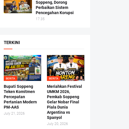
Soppeng, Dorong
Perbaikan Sistem
Pencegahan Korupsi
17.35
TERKINI
BERITA
BERITA
Bupati Soppeng
Meriahkan Festival
Teken Komitmen
UMKM 2026,
Percepatan
Pemkab Soppeng
Pertanian Modern
Gelar Nobar Final
PM-AAS
Piala Dunia
Argentina vs
July 21, 2026
Spanyol
July 20, 2026