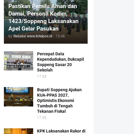
Pastikan Pemilu Aman dan
Damai, Personil Kodim
1423/Soppeng Laksanakan
Apel Gelar Pasukan
by
Redaksi www.Intelpos.id
-
13.46
Percepat Data
Kependudukan, Dukcapil
Soppeng Sasar 20
Sekolah
17.33
Bupati Soppeng Ajukan
KUA-PPAS 2027,
Optimistis Ekonomi
Tumbuh di Tengah
Tekanan Fiskal
17.55
KPK Laksanakan Rakor di