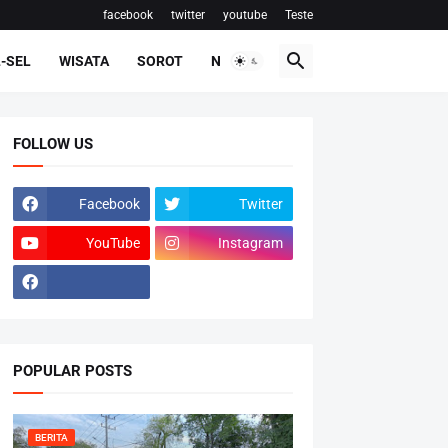
facebook
twitter
youtube
Teste
-SEL
WISATA
SOROT
NASIONAL
FOLLOW US
Facebook
Twitter
YouTube
Instagram
POPULAR POSTS
BERITA