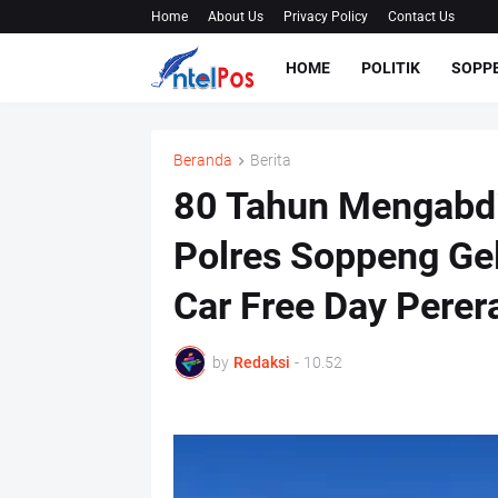
Home
About Us
Privacy Policy
Contact Us
HOME
POLITIK
SOPP
Beranda
Berita
80 Tahun Mengabdi,
Polres Soppeng Ge
Car Free Day Pere
by
Redaksi
-
10.52