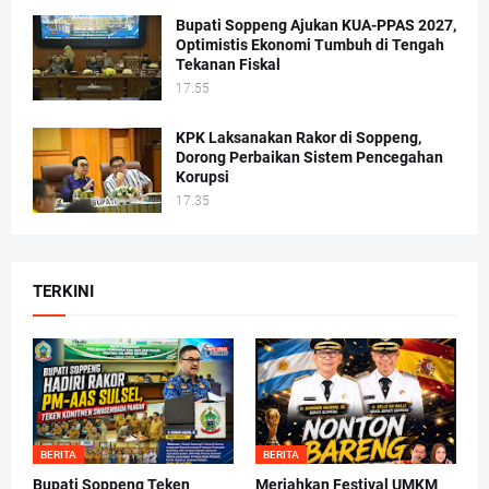
Bupati Soppeng Ajukan KUA-PPAS 2027,
Optimistis Ekonomi Tumbuh di Tengah
Tekanan Fiskal
17.55
KPK Laksanakan Rakor di Soppeng,
Dorong Perbaikan Sistem Pencegahan
Korupsi
17.35
TERKINI
BERITA
BERITA
Bupati Soppeng Teken
Meriahkan Festival UMKM