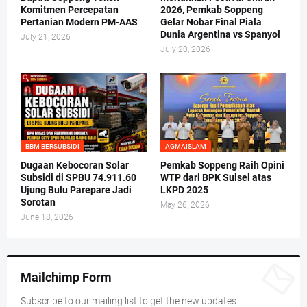
Komitmen Percepatan
2026, Pemkab Soppeng
Pertanian Modern PM-AAS
Gelar Nobar Final Piala
Dunia Argentina vs Spanyol
July 21, 2026
July 20, 2026
BBM BERSUBSIDI
AGMAISLAM
Dugaan Kebocoran Solar
Pemkab Soppeng Raih Opini
Subsidi di SPBU 74.911.60
WTP dari BPK Sulsel atas
Ujung Bulu Parepare Jadi
LKPD 2025
Sorotan
May 26, 2026
June 18, 2026
Mailchimp Form
Subscribe to our mailing list to get the new updates.