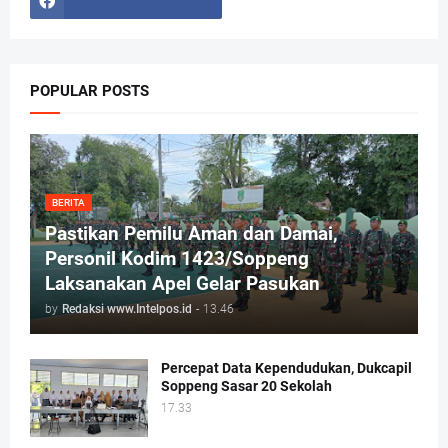
POPULAR POSTS
BERITA
Pastikan Pemilu Aman dan Damai,
Personil Kodim 1423/Soppeng
Laksanakan Apel Gelar Pasukan
by
Redaksi www.Intelpos.id
-
13.46
Percepat Data Kependudukan, Dukcapil
Soppeng Sasar 20 Sekolah
17.33