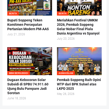
BERITA
BERITA
Bupati Soppeng Teken
Meriahkan Festival UMKM
Komitmen Percepatan
2026, Pemkab Soppeng
Pertanian Modern PM-AAS
Gelar Nobar Final Piala
Dunia Argentina vs Spanyol
July 21, 2026
July 20, 2026
BBM BERSUBSIDI
AGMAISLAM
Dugaan Kebocoran Solar
Pemkab Soppeng Raih Opini
Subsidi di SPBU 74.911.60
WTP dari BPK Sulsel atas
Ujung Bulu Parepare Jadi
LKPD 2025
Sorotan
May 26, 2026
June 18, 2026