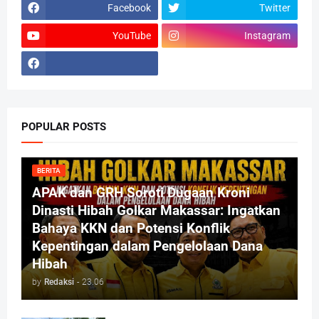
Facebook
Twitter
YouTube
Instagram
POPULAR POSTS
BERITA
APAK dan GRH Soroti Dugaan Kroni
Dinasti Hibah Golkar Makassar: Ingatkan
Bahaya KKN dan Potensi Konflik
Kepentingan dalam Pengelolaan Dana
Hibah
by
Redaksi
-
23.06