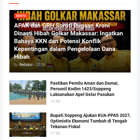
BERITA
APAK dan GRH Soroti Dugaan Kroni
Dinasti Hibah Golkar Makassar: Ingatkan
Bahaya KKN dan Potensi Konflik
Kepentingan dalam Pengelolaan Dana
Hibah
by
Redaksi
-
23.06
Pastikan Pemilu Aman dan Damai,
Personil Kodim 1423/Soppeng
Laksanakan Apel Gelar Pasukan
13.46
Bupati Soppeng Ajukan KUA-PPAS 2027,
Optimistis Ekonomi Tumbuh di Tengah
Tekanan Fiskal
17.55