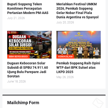
Bupati Soppeng Teken
Meriahkan Festival UMKM
Komitmen Percepatan
2026, Pemkab Soppeng
Pertanian Modern PM-AAS
Gelar Nobar Final Piala
Dunia Argentina vs Spanyol
July 21, 2026
July 20, 2026
BBM BERSUBSIDI
AGMAISLAM
Dugaan Kebocoran Solar
Pemkab Soppeng Raih Opini
Subsidi di SPBU 74.911.60
WTP dari BPK Sulsel atas
Ujung Bulu Parepare Jadi
LKPD 2025
Sorotan
May 26, 2026
June 18, 2026
Mailchimp Form