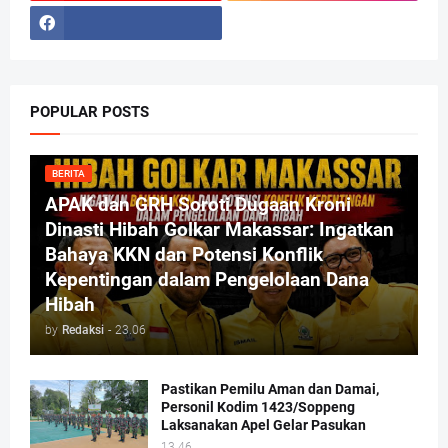
POPULAR POSTS
BERITA
APAK dan GRH Soroti Dugaan Kroni
Dinasti Hibah Golkar Makassar: Ingatkan
Bahaya KKN dan Potensi Konflik
Kepentingan dalam Pengelolaan Dana
Hibah
by
Redaksi
-
23.06
Pastikan Pemilu Aman dan Damai,
Personil Kodim 1423/Soppeng
Laksanakan Apel Gelar Pasukan
13.46