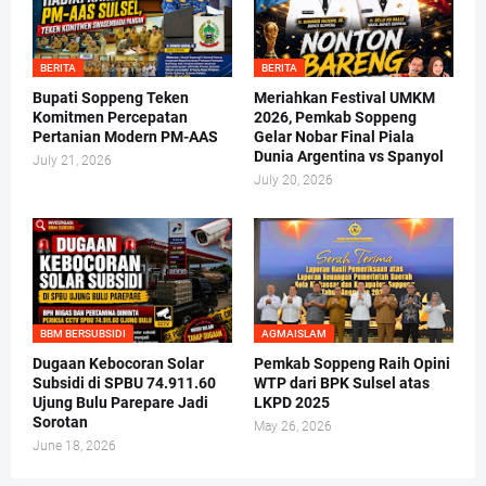
BERITA
BERITA
Bupati Soppeng Teken
Meriahkan Festival UMKM
Komitmen Percepatan
2026, Pemkab Soppeng
Pertanian Modern PM-AAS
Gelar Nobar Final Piala
Dunia Argentina vs Spanyol
July 21, 2026
July 20, 2026
BBM BERSUBSIDI
AGMAISLAM
Dugaan Kebocoran Solar
Pemkab Soppeng Raih Opini
Subsidi di SPBU 74.911.60
WTP dari BPK Sulsel atas
Ujung Bulu Parepare Jadi
LKPD 2025
Sorotan
May 26, 2026
June 18, 2026