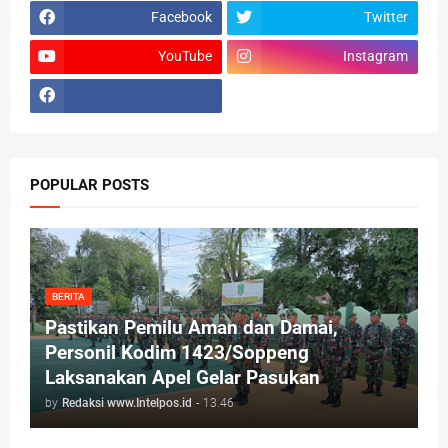
Facebook
Twitter
YouTube
Instagram
POPULAR POSTS
BERITA
Pastikan Pemilu Aman dan Damai,
Personil Kodim 1423/Soppeng
Laksanakan Apel Gelar Pasukan
by
Redaksi www.Intelpos.id
-
13.46