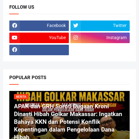
FOLLOW US
Facebook
Twitter
YouTube
Instagram
POPULAR POSTS
BERITA
APAK dan GRH Soroti Dugaan Kroni
Dinasti Hibah Golkar Makassar: Ingatkan
Bahaya KKN dan Potensi Konflik
Kepentingan dalam Pengelolaan Dana
Hibah