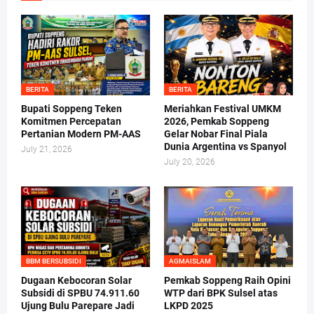
BERITA
BERITA
Bupati Soppeng Teken
Meriahkan Festival UMKM
Komitmen Percepatan
2026, Pemkab Soppeng
Pertanian Modern PM-AAS
Gelar Nobar Final Piala
Dunia Argentina vs Spanyol
July 21, 2026
July 20, 2026
BBM BERSUBSIDI
AGMAISLAM
Dugaan Kebocoran Solar
Pemkab Soppeng Raih Opini
Subsidi di SPBU 74.911.60
WTP dari BPK Sulsel atas
Ujung Bulu Parepare Jadi
LKPD 2025