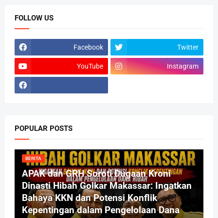
FOLLOW US
Facebook
Twitter
YouTube
Instagram
POPULAR POSTS
BERITA
APAK dan GRH Soroti Dugaan Kroni
Dinasti Hibah Golkar Makassar: Ingatkan
Bahaya KKN dan Potensi Konflik
Kepentingan dalam Pengelolaan Dana