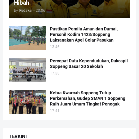
Hibah
by
Redaksi
-
23.06
Pastikan Pemilu Aman dan Damai,
Personil Kodim 1423/Soppeng
Laksanakan Apel Gelar Pasukan
13.46
Percepat Data Kependudukan, Dukcapil
Soppeng Sasar 20 Sekolah
17.33
Ketua Kwarcab Soppeng Tutup
Perkemahan, Gudep SMAN 1 Soppeng
Raih Juara Umum Tingkat Penegak
17.41
TERKINI