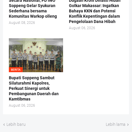
Secara Nasional, PD IWO
Dugaan Kroni Dinasti Hibah
Soppeng Gelar Syukuran
Golkar Makassar: Ingatkan
Sederhana bersama
Bahaya KKN dan Potensi
Komunitas Warkop olleng
Konflik Kepentingan dalam
Pengelolaan Dana Hibah
August 08, 2026
August 06, 2026
BERITA
Bupati Soppeng Sambut
Silaturahmi Kapolres,
Perkuat Sinergi untuk
Pembangunan Daerah dan
Kamtibmas
August 06, 2026
Lebih baru
Lebih lama