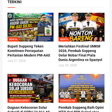
TERKINI
BERITA
BERITA
Bupati Soppeng Teken
Meriahkan Festival UMKM
Komitmen Percepatan
2026, Pemkab Soppeng
Pertanian Modern PM-AAS
Gelar Nobar Final Piala
Dunia Argentina vs Spanyol
July 21, 2026
July 20, 2026
BBM BERSUBSIDI
AGMAISLAM
Dugaan Kebocoran Solar
Pemkab Soppeng Raih Opini
Subsidi di SPBU 74.911.60
WTP dari BPK Sulsel atas