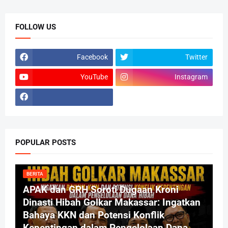
FOLLOW US
Facebook
Twitter
YouTube
Instagram
POPULAR POSTS
BERITA
APAK dan GRH Soroti Dugaan Kroni
Dinasti Hibah Golkar Makassar: Ingatkan
Bahaya KKN dan Potensi Konflik
Kepentingan dalam Pengelolaan Dana