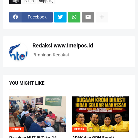
Tags
Berita
soppeng
Facebook
Redaksi www.Intelpos.id
Pimpinan Redaksi
YOU MIGHT LIKE
BERITA
BERITA
Rayakan HUT IWO ke-14
APAK dan GRH Soroti