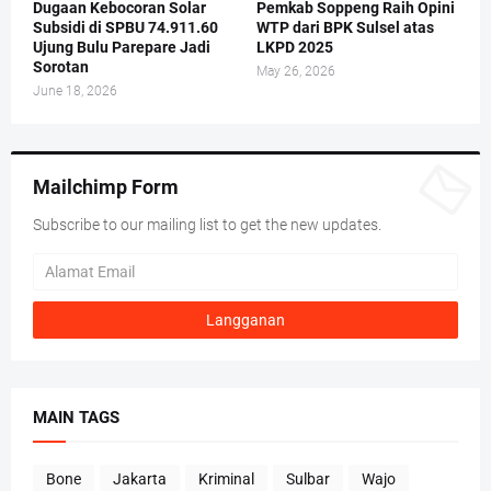
Dugaan Kebocoran Solar
Pemkab Soppeng Raih Opini
Subsidi di SPBU 74.911.60
WTP dari BPK Sulsel atas
Ujung Bulu Parepare Jadi
LKPD 2025
Sorotan
May 26, 2026
June 18, 2026
Mailchimp Form
Subscribe to our mailing list to get the new updates.
MAIN TAGS
Bone
Jakarta
Kriminal
Sulbar
Wajo