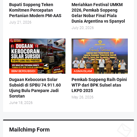
Bupati Soppeng Teken
Meriahkan Festival UMKM
Komitmen Percepatan
2026, Pemkab Soppeng
Pertanian Modern PM-AAS
Gelar Nobar Final Piala
Dunia Argentina vs Spanyol
July 21, 2026
July 20, 2026
BBM BERSUBSIDI
AGMAISLAM
Dugaan Kebocoran Solar
Pemkab Soppeng Raih Opini
Subsidi di SPBU 74.911.60
WTP dari BPK Sulsel atas
Ujung Bulu Parepare Jadi
LKPD 2025
Sorotan
May 26, 2026
June 18, 2026
Mailchimp Form