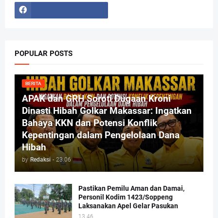
POPULAR POSTS
BERITA
APAK dan GRH Soroti Dugaan Kroni
Dinasti Hibah Golkar Makassar: Ingatkan
Bahaya KKN dan Potensi Konflik
Kepentingan dalam Pengelolaan Dana
Hibah
by
Redaksi
-
23.06
Pastikan Pemilu Aman dan Damai,
Personil Kodim 1423/Soppeng
Laksanakan Apel Gelar Pasukan
13.46