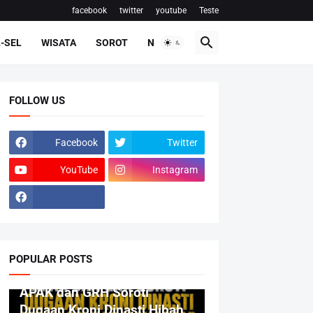
facebook
twitter
youtube
Teste
-SEL
WISATA
SOROT
NASIONAL
FOLLOW US
Facebook
Twitter
YouTube
Instagram
POPULAR POSTS
BERITA
APAK dan GRH Soroti
Dugaan Kroni Dinasti Hibah