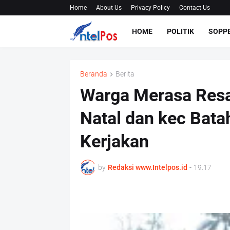
Home
About Us
Privacy Policy
Contact Us
HOME
POLITIK
SOPP
Beranda
Berita
Warga Merasa Resa
Natal dan kec Bata
Kerjakan
by
Redaksi www.Intelpos.id
-
19.17