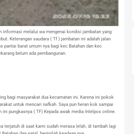
an informasi melalui wa mengenai kondisi jambatan yang
ut. Keterangan saudara ( Tf ) jambatan ini adalah jalan
ntas pantai barat umum nya bagi kec Batahan dan kec
sekarang belum ada pembangunan.
ting bagi masyarakat dua kecamatan ini. Karena ini pokok
arakat untuk mencari nafkah. Saya pun heran kok sampai
ini pungkasnya ( TF) Kepada awak media Intelpos online.
terjatuh di saat kami sudah merasa lelah. di tambah lagi
t Batahan dan natal. beginilah keadaan nya