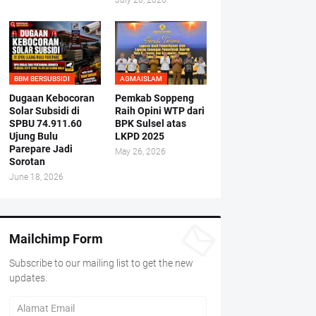
July 20, 2026
BBM BERSUBSIDI
AGMAISLAM
Dugaan Kebocoran
Pemkab Soppeng
Solar Subsidi di
Raih Opini WTP dari
SPBU 74.911.60
BPK Sulsel atas
Ujung Bulu
LKPD 2025
Parepare Jadi
May 26, 2026
Sorotan
June 18, 2026
Mailchimp Form
Subscribe to our mailing list to get the new
updates.