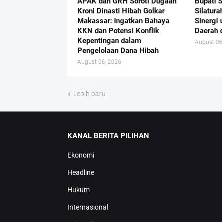
APAK dan GRH Soroti Dugaan
Bupati 
Kroni Dinasti Hibah Golkar
Silatur
Makassar: Ingatkan Bahaya
Sinergi
KKN dan Potensi Konflik
Daerah 
Kepentingan dalam
August 06
Pengelolaan Dana Hibah
August 06, 2026
Lebih baru
KANAL BERITA PILIHAN
Ekonomi
Headline
Hukum
Internasional