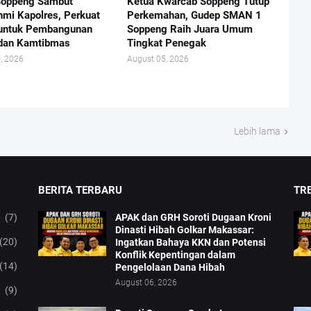
Soppeng Sambut
Ketua Kwarcab Soppeng Tutup
ahmi Kapolres, Perkuat
Perkemahan, Gudep SMAN 1
 untuk Pembangunan
Soppeng Raih Juara Umum
dan Kamtibmas
Tingkat Penegak
, 2026
August 05, 2026
Lebih lama
BERITA TERBARU
TRE
(7)
APAK dan GRH Soroti Dugaan Kroni
Dinasti Hibah Golkar Makassar:
(20)
Ingatkan Bahaya KKN dan Potensi
Konflik Kepentingan dalam
(14)
Pengelolaan Dana Hibah
August 06, 2026
(9)