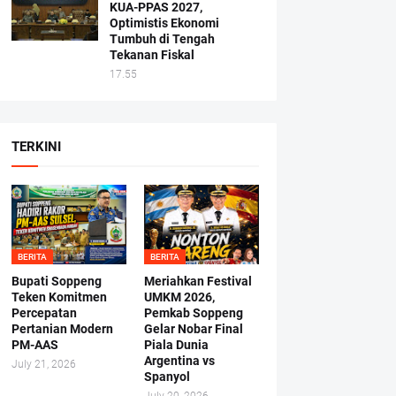
KUA-PPAS 2027,
Optimistis Ekonomi
Tumbuh di Tengah
Tekanan Fiskal
17.55
TERKINI
BERITA
BERITA
Bupati Soppeng
Meriahkan Festival
Teken Komitmen
UMKM 2026,
Percepatan
Pemkab Soppeng
Pertanian Modern
Gelar Nobar Final
PM-AAS
Piala Dunia
Argentina vs
July 21, 2026
Spanyol