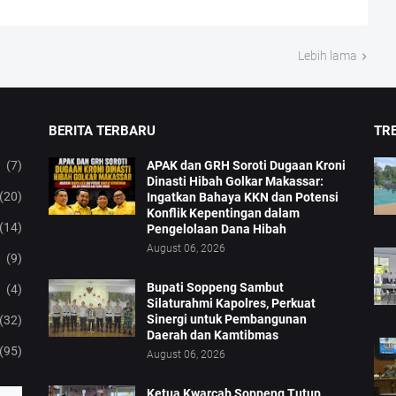
Lebih lama
BERITA TERBARU
TRE
(7)
APAK dan GRH Soroti Dugaan Kroni
Dinasti Hibah Golkar Makassar:
(20)
Ingatkan Bahaya KKN dan Potensi
Konflik Kepentingan dalam
(14)
Pengelolaan Dana Hibah
August 06, 2026
(9)
Bupati Soppeng Sambut
(4)
Silaturahmi Kapolres, Perkuat
Sinergi untuk Pembangunan
(32)
Daerah dan Kamtibmas
(95)
August 06, 2026
Ketua Kwarcab Soppeng Tutup