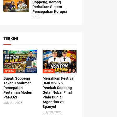
Soppeng, Dorong
Perbaikan Sistem
Pencegahan Korupsi
17.35
TERKINI
BERITA
BERITA
Bupati Soppeng
Meriahkan Festival
Teken Komitmen
UMKM 2026,
Percepatan
Pemkab Soppeng
Pertanian Modern
Gelar Nobar Final
PM-AAS
Piala Dunia
Argentina vs
July 21, 2026
Spanyol
July 20, 2026