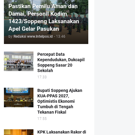
Pastikan Pemilu Aman dan
Damai, Personil Kodim
1423/Soppeng Laksanakan
Apel Gelar Pasukan
by
Redaksi www.Intelpos.id
-
13.46
Percepat Data
Kependudukan, Dukcapil
Soppeng Sasar 20
Sekolah
17.33
Bupati Soppeng Ajukan
KUA-PPAS 2027,
Optimistis Ekonomi
Tumbuh di Tengah
Tekanan Fiskal
17.55
KPK Laksanakan Rakor di