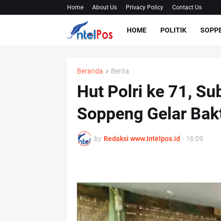
Home
About Us
Privacy Policy
Contact Us
HOME
POLITIK
SOPP
Beranda
Berita
Hut Polri ke 71, S
Soppeng Gelar Bakt
by
Redaksi www.Intelpos.id
-
16.09