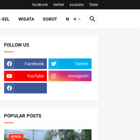
facebook
twitter
youtube
Teste
-SEL
WISATA
SOROT
NASIONAL
FOLLOW US
Facebook
Twitter
YouTube
Instagram
POPULAR POSTS
BERITA