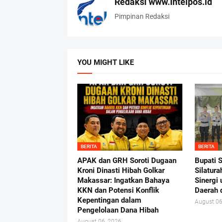
Redaksi www.Intelpos.id
Pimpinan Redaksi
YOU MIGHT LIKE
BERITA
BERITA
APAK dan GRH Soroti Dugaan
Bupati 
Kroni Dinasti Hibah Golkar
Silatur
Makassar: Ingatkan Bahaya
Sinergi
KKN dan Potensi Konflik
Daerah 
Kepentingan dalam
August 06
Pengelolaan Dana Hibah
August 06, 2026