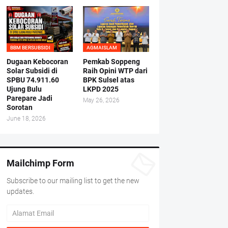
BBM BERSUBSIDI
AGMAISLAM
Dugaan Kebocoran
Pemkab Soppeng
Solar Subsidi di
Raih Opini WTP dari
SPBU 74.911.60
BPK Sulsel atas
Ujung Bulu
LKPD 2025
Parepare Jadi
May 26, 2026
Sorotan
June 18, 2026
Mailchimp Form
Subscribe to our mailing list to get the new
updates.