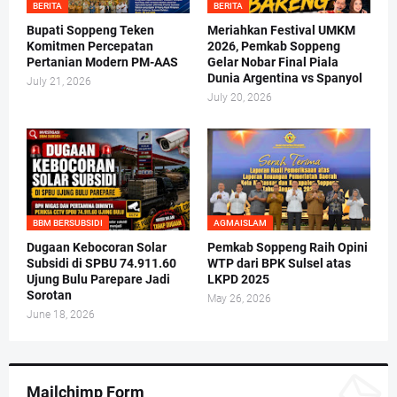
BERITA
BERITA
Bupati Soppeng Teken
Meriahkan Festival UMKM
Komitmen Percepatan
2026, Pemkab Soppeng
Pertanian Modern PM-AAS
Gelar Nobar Final Piala
Dunia Argentina vs Spanyol
July 21, 2026
July 20, 2026
BBM BERSUBSIDI
AGMAISLAM
Dugaan Kebocoran Solar
Pemkab Soppeng Raih Opini
Subsidi di SPBU 74.911.60
WTP dari BPK Sulsel atas
Ujung Bulu Parepare Jadi
LKPD 2025
Sorotan
May 26, 2026
June 18, 2026
Mailchimp Form