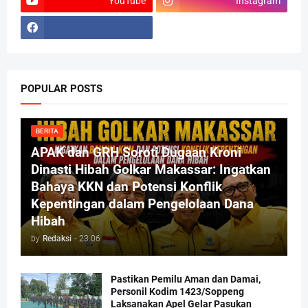
YouTube
Instagram
POPULAR POSTS
BERITA
APAK dan GRH Soroti Dugaan Kroni
Dinasti Hibah Golkar Makassar: Ingatkan
Bahaya KKN dan Potensi Konflik
Kepentingan dalam Pengelolaan Dana
Hibah
by
Redaksi
-
23.06
Pastikan Pemilu Aman dan Damai,
Personil Kodim 1423/Soppeng
Laksanakan Apel Gelar Pasukan