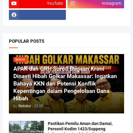
YouTube
Instagram
POPULAR POSTS
BERITA
APAK dan GRH Soroti Dugaan Kroni
Dinasti Hibah Golkar Makassar: Ingatkan
Bahaya KKN dan Potensi Konflik
Kepentingan dalam Pengelolaan Dana
Hibah
by
Redaksi
-
23.06
Pastikan Pemilu Aman dan Damai,
Personil Kodim 1423/Soppeng