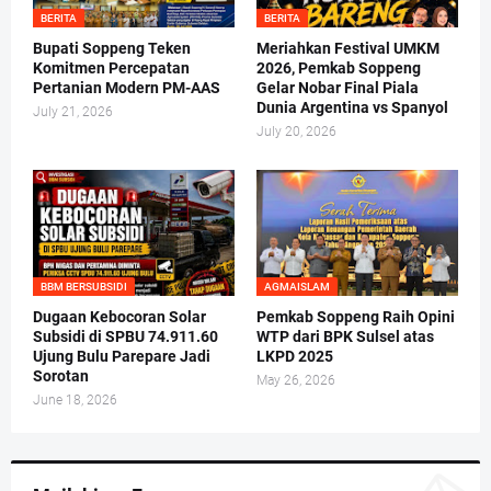
BERITA
BERITA
Bupati Soppeng Teken
Meriahkan Festival UMKM
Komitmen Percepatan
2026, Pemkab Soppeng
Pertanian Modern PM-AAS
Gelar Nobar Final Piala
Dunia Argentina vs Spanyol
July 21, 2026
July 20, 2026
BBM BERSUBSIDI
AGMAISLAM
Dugaan Kebocoran Solar
Pemkab Soppeng Raih Opini
Subsidi di SPBU 74.911.60
WTP dari BPK Sulsel atas
Ujung Bulu Parepare Jadi
LKPD 2025
Sorotan
May 26, 2026
June 18, 2026