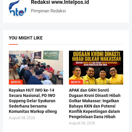
Redaksi www.Intelpos.id
Pimpinan Redaksi
YOU MIGHT LIKE
BERITA
BERITA
Rayakan HUT IWO ke-14
APAK dan GRH Soroti
Secara Nasional, PD IWO
Dugaan Kroni Dinasti Hibah
Soppeng Gelar Syukuran
Golkar Makassar: Ingatkan
Sederhana bersama
Bahaya KKN dan Potensi
Komunitas Warkop olleng
Konflik Kepentingan dalam
Pengelolaan Dana Hibah
August 08, 2026
August 06, 2026