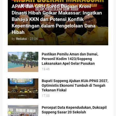
APAK dan GRH Soroti Dugaan Kroni
Dinasti Hibah Golkar Makassar: Ingatkan
Bahaya KKN dan Potensi Konflik
Kepentingan dalam Pengelolaan Dana
Hibah
by
Redaksi
-
23.06
Pastikan Pemilu Aman dan Damai,
Personil Kodim 1423/Soppeng
Laksanakan Apel Gelar Pasukan
13.46
Bupati Soppeng Ajukan KUA-PPAS 2027,
Optimistis Ekonomi Tumbuh di Tengah
Tekanan Fiskal
17.55
Percepat Data Kependudukan, Dukcapil
Soppeng Sasar 20 Sekolah