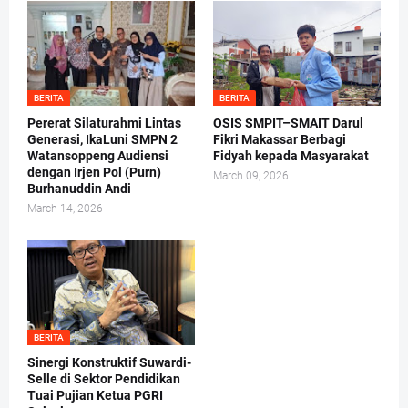
BERITA
BERITA
Pererat Silaturahmi Lintas
OSIS SMPIT–SMAIT Darul
Generasi, IkaLuni SMPN 2
Fikri Makassar Berbagi
Watansoppeng Audiensi
Fidyah kepada Masyarakat
dengan Irjen Pol (Purn)
March 09, 2026
Burhanuddin Andi
March 14, 2026
BERITA
Sinergi Konstruktif Suwardi-
Selle di Sektor Pendidikan
Tuai Pujian Ketua PGRI