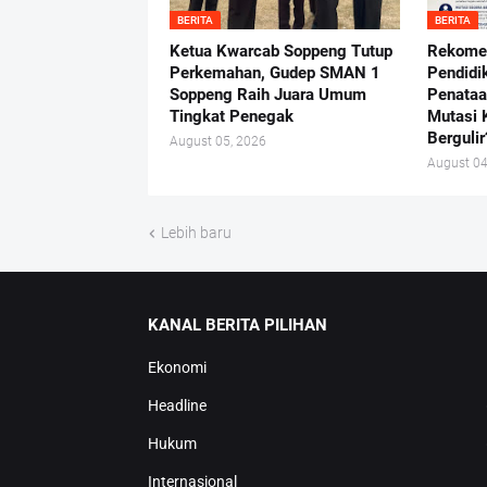
BERITA
BERITA
Ketua Kwarcab Soppeng Tutup
Rekome
Perkemahan, Gudep SMAN 1
Pendidi
Soppeng Raih Juara Umum
Penataa
Tingkat Penegak
Mutasi 
Bergulir
August 05, 2026
August 04
Lebih baru
KANAL BERITA PILIHAN
Ekonomi
Headline
Hukum
Internasional