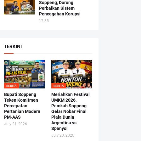
Soppeng, Dorong
Perbaikan Sistem
Pencegahan Korupsi
17.35
TERKINI
BERITA
BERITA
Bupati Soppeng
Meriahkan Festival
Teken Komitmen
UMKM 2026,
Percepatan
Pemkab Soppeng
Pertanian Modern
Gelar Nobar Final
PM-AAS
Piala Dunia
Argentina vs
July 21, 2026
Spanyol
July 20, 2026