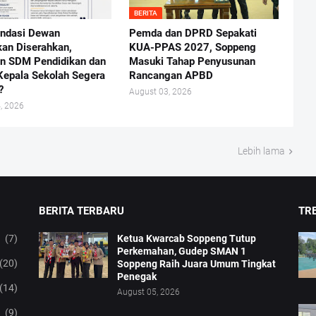
BERITA
ndasi Dewan
Pemda dan DPRD Sepakati
kan Diserahkan,
KUA-PPAS 2027, Soppeng
n SDM Pendidikan dan
Masuki Tahap Penyusunan
Kepala Sekolah Segera
Rancangan APBD
?
August 03, 2026
, 2026
Lebih lama
BERITA TERBARU
TRE
(7)
Ketua Kwarcab Soppeng Tutup
Perkemahan, Gudep SMAN 1
(20)
Soppeng Raih Juara Umum Tingkat
Penegak
(14)
August 05, 2026
(9)