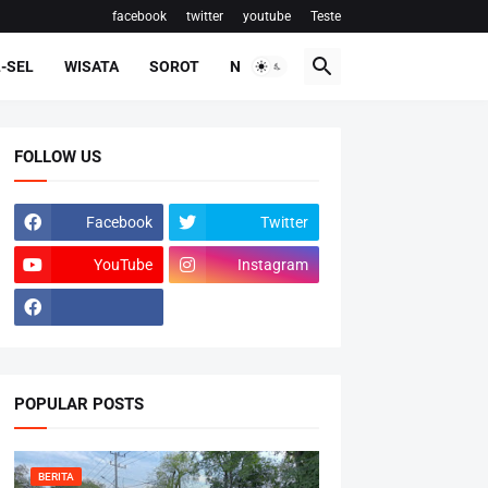
facebook
twitter
youtube
Teste
-SEL
WISATA
SOROT
NASIONAL
FOLLOW US
Facebook
Twitter
YouTube
Instagram
POPULAR POSTS
BERITA