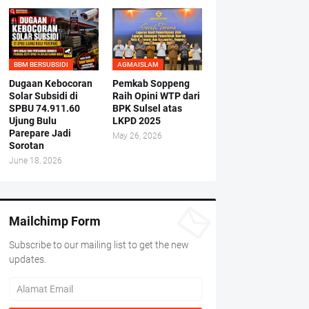
BBM BERSUBSIDI
AGMAISLAM
Dugaan Kebocoran
Pemkab Soppeng
Solar Subsidi di
Raih Opini WTP dari
SPBU 74.911.60
BPK Sulsel atas
Ujung Bulu
LKPD 2025
Parepare Jadi
May 26, 2026
Sorotan
June 18, 2026
Mailchimp Form
Subscribe to our mailing list to get the new
updates.