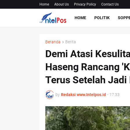
Home
About Us
Privacy Policy
Contact Us
HOME
POLITIK
SOPP
Beranda
Berita
Demi Atasi Kesulit
Haseng Rancang 'Ke
Terus Setelah Jadi
by
Redaksi www.Intelpos.id
-
17.33