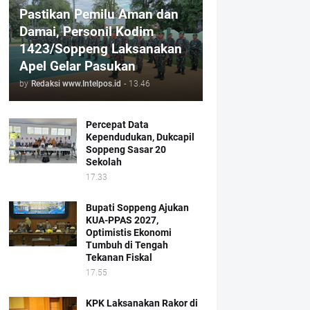
Pastikan Pemilu Aman dan
Damai, Personil Kodim
1423/Soppeng Laksanakan
Apel Gelar Pasukan
by
Redaksi www.Intelpos.id
-
13.46
Percepat Data
Kependudukan, Dukcapil
Soppeng Sasar 20
Sekolah
17.33
Bupati Soppeng Ajukan
KUA-PPAS 2027,
Optimistis Ekonomi
Tumbuh di Tengah
Tekanan Fiskal
17.55
KPK Laksanakan Rakor di