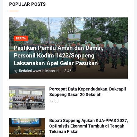
POPULAR POSTS
BERITA
Pastikan Pemilu Aman dan Damai,
Personil Kodim 1423/Soppeng
Laksanakan Apel Gelar Pasukan
by
Redaksi www.Intelpos.id
-
13.46
Percepat Data Kependudukan, Dukcapil
Soppeng Sasar 20 Sekolah
17.33
Bupati Soppeng Ajukan KUA-PPAS 2027,
Optimistis Ekonomi Tumbuh di Tengah
Tekanan Fiskal