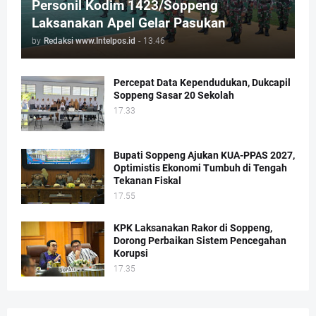
Personil Kodim 1423/Soppeng
Laksanakan Apel Gelar Pasukan
by
Redaksi www.Intelpos.id
-
13.46
Percepat Data Kependudukan, Dukcapil
Soppeng Sasar 20 Sekolah
17.33
Bupati Soppeng Ajukan KUA-PPAS 2027,
Optimistis Ekonomi Tumbuh di Tengah
Tekanan Fiskal
17.55
KPK Laksanakan Rakor di Soppeng,
Dorong Perbaikan Sistem Pencegahan
Korupsi
17.35