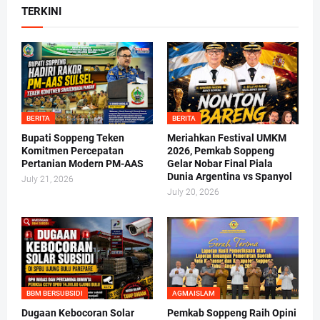
TERKINI
BERITA
BERITA
Bupati Soppeng Teken
Meriahkan Festival UMKM
Komitmen Percepatan
2026, Pemkab Soppeng
Pertanian Modern PM-AAS
Gelar Nobar Final Piala
Dunia Argentina vs Spanyol
July 21, 2026
July 20, 2026
BBM BERSUBSIDI
AGMAISLAM
Dugaan Kebocoran Solar
Pemkab Soppeng Raih Opini