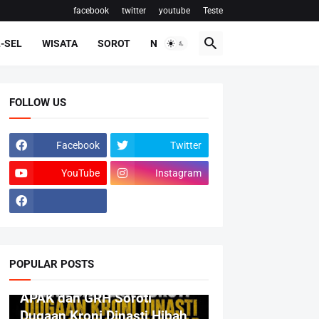
facebook
twitter
youtube
Teste
-SEL
WISATA
SOROT
NASIONAL
FOLLOW US
Facebook
Twitter
YouTube
Instagram
POPULAR POSTS
BERITA
APAK dan GRH Soroti
Dugaan Kroni Dinasti Hibah