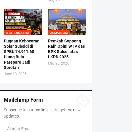
July 20, 2026
BBM BERSUBSIDI
AGMAISLAM
Dugaan Kebocoran
Pemkab Soppeng
Solar Subsidi di
Raih Opini WTP dari
SPBU 74.911.60
BPK Sulsel atas
Ujung Bulu
LKPD 2025
Parepare Jadi
May 26, 2026
Sorotan
June 18, 2026
Mailchimp Form
Subscribe to our mailing list to get the new
updates.