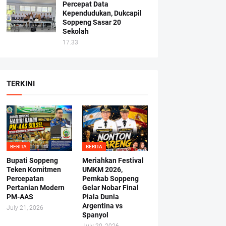
Percepat Data
Kependudukan, Dukcapil
Soppeng Sasar 20
Sekolah
17.33
TERKINI
BERITA
BERITA
Bupati Soppeng
Meriahkan Festival
Teken Komitmen
UMKM 2026,
Percepatan
Pemkab Soppeng
Pertanian Modern
Gelar Nobar Final
PM-AAS
Piala Dunia
Argentina vs
July 21, 2026
Spanyol