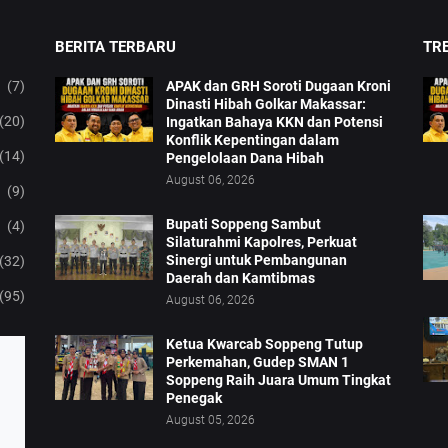
BERITA TERBARU
TRE
(7)
APAK dan GRH Soroti Dugaan Kroni
Dinasti Hibah Golkar Makassar:
(20)
Ingatkan Bahaya KKN dan Potensi
Konflik Kepentingan dalam
(14)
Pengelolaan Dana Hibah
August 06, 2026
(9)
Bupati Soppeng Sambut
(4)
Silaturahmi Kapolres, Perkuat
Sinergi untuk Pembangunan
(32)
Daerah dan Kamtibmas
(95)
August 06, 2026
Ketua Kwarcab Soppeng Tutup
Perkemahan, Gudep SMAN 1
Soppeng Raih Juara Umum Tingkat
Penegak
August 05, 2026