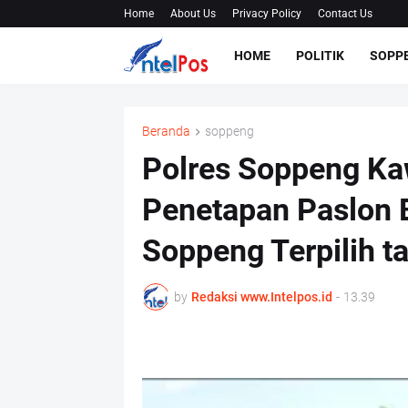
Home
About Us
Privacy Policy
Contact Us
HOME
POLITIK
SOPP
Beranda
soppeng
Polres Soppeng Ka
Penetapan Paslon B
Soppeng Terpilih t
by
Redaksi www.Intelpos.id
-
13.39