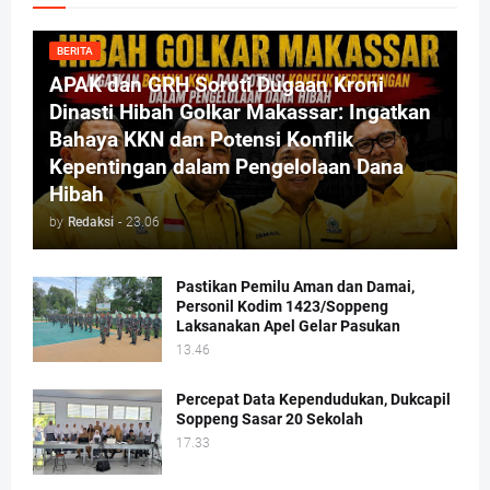
BERITA
APAK dan GRH Soroti Dugaan Kroni
Dinasti Hibah Golkar Makassar: Ingatkan
Bahaya KKN dan Potensi Konflik
Kepentingan dalam Pengelolaan Dana
Hibah
by
Redaksi
-
23.06
Pastikan Pemilu Aman dan Damai,
Personil Kodim 1423/Soppeng
Laksanakan Apel Gelar Pasukan
13.46
Percepat Data Kependudukan, Dukcapil
Soppeng Sasar 20 Sekolah
17.33