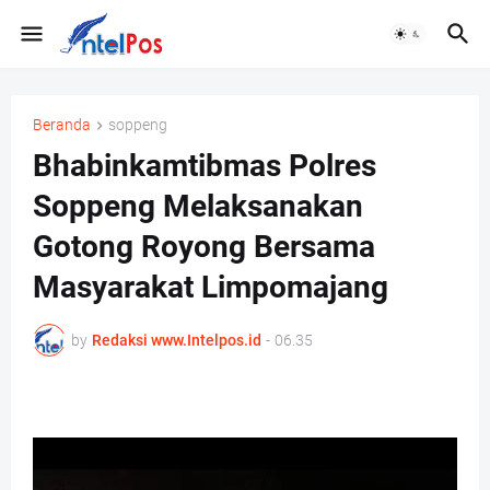
Beranda
soppeng
Bhabinkamtibmas Polres
Soppeng Melaksanakan
Gotong Royong Bersama
Masyarakat Limpomajang
by
Redaksi www.Intelpos.id
-
06.35