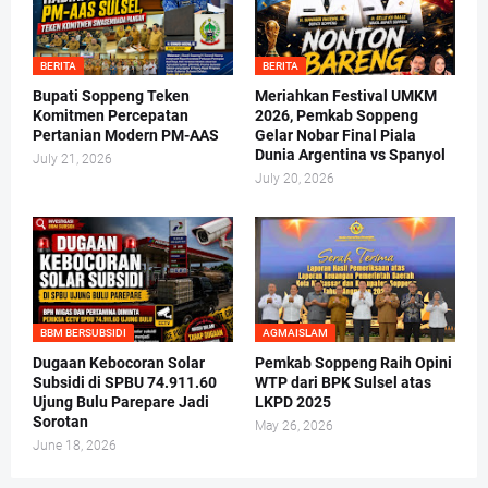
BERITA
BERITA
Bupati Soppeng Teken
Meriahkan Festival UMKM
Komitmen Percepatan
2026, Pemkab Soppeng
Pertanian Modern PM-AAS
Gelar Nobar Final Piala
Dunia Argentina vs Spanyol
July 21, 2026
July 20, 2026
BBM BERSUBSIDI
AGMAISLAM
Dugaan Kebocoran Solar
Pemkab Soppeng Raih Opini
Subsidi di SPBU 74.911.60
WTP dari BPK Sulsel atas
Ujung Bulu Parepare Jadi
LKPD 2025
Sorotan
May 26, 2026
June 18, 2026