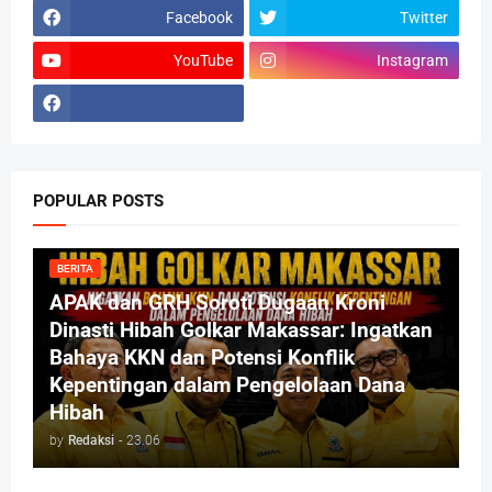
Facebook
Twitter
YouTube
Instagram
POPULAR POSTS
BERITA
APAK dan GRH Soroti Dugaan Kroni
Dinasti Hibah Golkar Makassar: Ingatkan
Bahaya KKN dan Potensi Konflik
Kepentingan dalam Pengelolaan Dana
Hibah
by
Redaksi
-
23.06