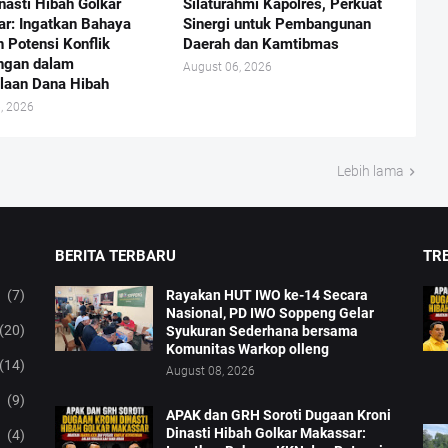
nasti Hibah Golkar
Silaturahmi Kapolres, Perkuat
r: Ingatkan Bahaya
Sinergi untuk Pembangunan
 Potensi Konflik
Daerah dan Kamtibmas
ngan dalam
August 06, 2026
laan Dana Hibah
, 2026
Lebih lama
BERITA TERBARU
TRE
(7)
Rayakan HUT IWO ke-14 Secara
Nasional, PD IWO Soppeng Gelar
(20)
Syukuran Sederhana bersama
Komunitas Warkop olleng
(14)
August 08, 2026
(9)
APAK dan GRH Soroti Dugaan Kroni
Dinasti Hibah Golkar Makassar:
(4)