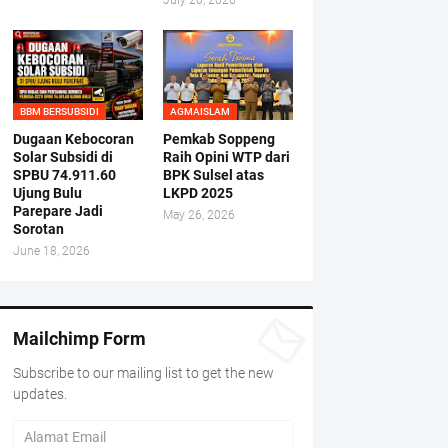
July 20, 2026
BBM BERSUBSIDI
AGMAISLAM
Dugaan Kebocoran
Pemkab Soppeng
Solar Subsidi di
Raih Opini WTP dari
SPBU 74.911.60
BPK Sulsel atas
Ujung Bulu
LKPD 2025
Parepare Jadi
May 26, 2026
Sorotan
June 18, 2026
Mailchimp Form
Subscribe to our mailing list to get the new
updates.