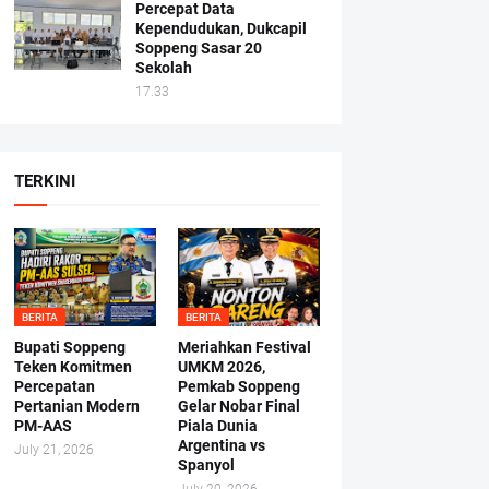
Percepat Data
Kependudukan, Dukcapil
Soppeng Sasar 20
Sekolah
17.33
TERKINI
BERITA
BERITA
Bupati Soppeng
Meriahkan Festival
Teken Komitmen
UMKM 2026,
Percepatan
Pemkab Soppeng
Pertanian Modern
Gelar Nobar Final
PM-AAS
Piala Dunia
Argentina vs
July 21, 2026
Spanyol