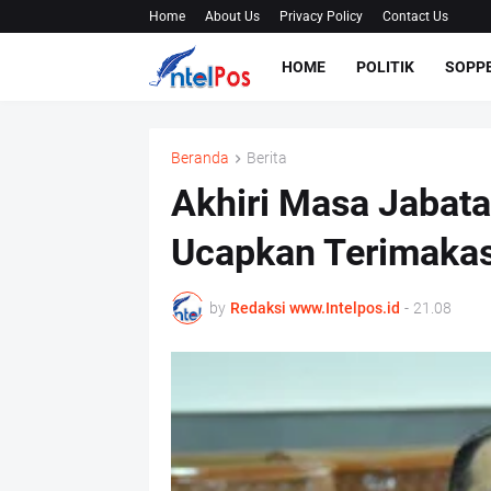
Home
About Us
Privacy Policy
Contact Us
HOME
POLITIK
SOPP
Beranda
Berita
Akhiri Masa Jabat
Ucapkan Terimakas
by
Redaksi www.Intelpos.id
-
21.08