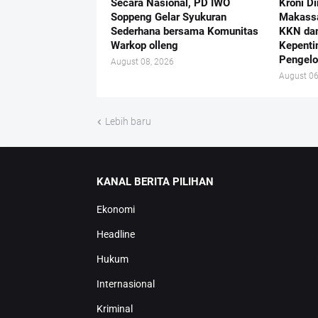
Secara Nasional, PD IWO
Kroni Di
Soppeng Gelar Syukuran
Makassa
Sederhana bersama Komunitas
KKN dan
Warkop olleng
Kepenti
Pengelo
August 08, 2026
August 06
Lebih baru
KANAL BERITA PILIHAN
Ekonomi
Headline
Hukum
Internasional
Kriminal