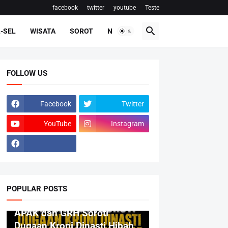
facebook
twitter
youtube
Teste
-SEL
WISATA
SOROT
NASIONAL
FOLLOW US
Facebook
Twitter
YouTube
Instagram
POPULAR POSTS
BERITA
APAK dan GRH Soroti
Dugaan Kroni Dinasti Hibah